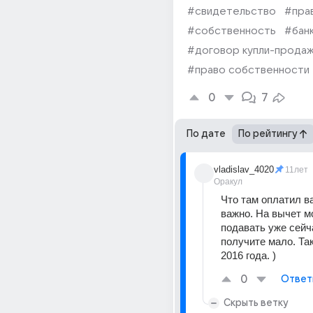
#свидетельство
#пра
#собственность
#бан
#договор купли-прода
#право собственности
0
7
По дате
По рейтингу
vladislav_4020
11лет
Оракул
Что там оплатил ва
важно. На вычет м
подавать уже сейча
получите мало. Так
2016 года. )
0
Ответ
Скрыть ветку