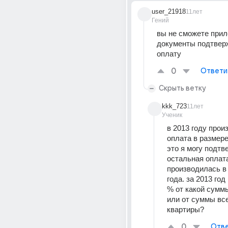
user_21918
11лет
Гений
вы не сможете прил
документы подтвер
оплату
0
Ответи
Скрыть ветку
kkk_723
11лет
Ученик
в 2013 году прои
оплата в размере 
это я могу подтве
остальная оплата
производилась в 
года. за 2013 год
% от какой суммы
или от суммы все
квартиры?
0
Отве