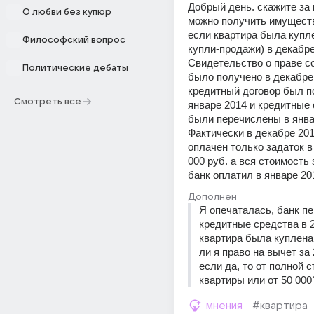
Добрый день. скажите за к
О любви без купюр
можно получить имуществ
если квартира была купле
Философский вопрос
купли-продажи) в декабре 
Свидетельство о праве со
Политические дебаты
было получено в декабре 2
кредитный договор был по
Смотреть все
январе 2014 и кредитные 
были перечислены в январ
Фактически в декабре 201
оплачен только задаток в 
000 руб. а вся стоимость 
банк оплатил в январе 20
Дополнен
Я опечаталась, банк пе
кредитные средства в 20
квартира была куплена 
ли я право на вычет за 
если да, то от полной с
квартиры или от 50 000
мнения
#квартира