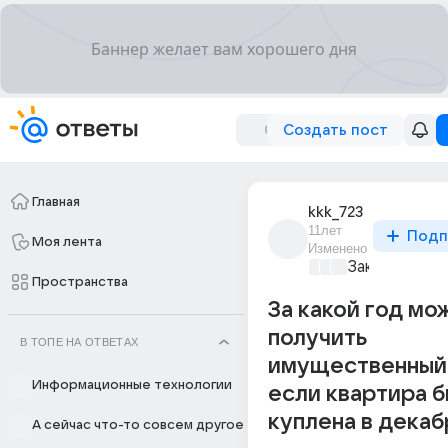
Создать пост
Главная
kkk_723
11лет
Подп
Моя лента
Изменено
Закон и поря
Пространства
За какой год мо
получить
В ТОПЕ НА ОТВЕТАХ
имущественный 
Информационные технологии
если квартира 
куплена в декаб
А сейчас что-то совсем другое