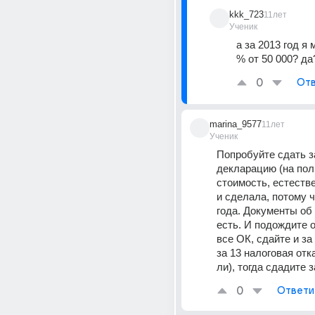
kkk_723
11лет
Ученик
а за 2013 год я 
% от 50 000? да
0
Отв
marina_9577
11лет
Ученик
Попробуйте сдать за
декларацию (на пол
стоимость, естествен
и сделала, потому чт
года. Документы об 
есть. И подождите о
все ОК, сдайте и за 
за 13 налоговая отка
ли), тогда сдадите з
0
Ответи