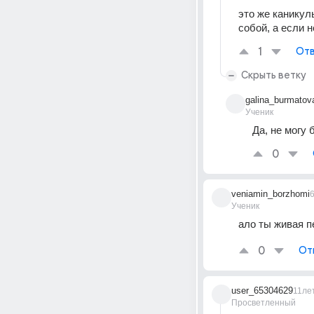
это же каникулы
собой, а если 
1
Отв
Скрыть ветку
galina_burmatov
Ученик
Да, не могу 
0
veniamin_borzhomi
Ученик
ало ты живая п
0
От
user_65304629
11ле
Просветленный