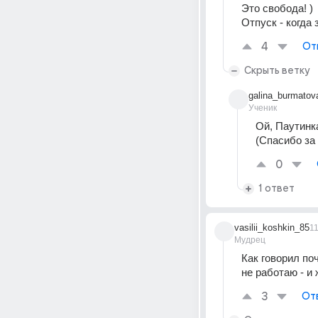
Это свобода! ) 
Отпуск - когда
4
От
Скрыть ветку
galina_burmatov
Ученик
Ой, Паутинка
(Спасибо за 
0
1 ответ
vasilii_koshkin_85
1
Мудрец
Как говорил по
не работаю - и
3
От