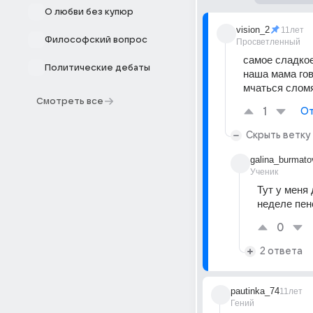
О любви без купюр
vision_2
11лет
Философский вопрос
Просветленный
самое сладкое
Политические дебаты
наша мама гов
мчаться слом
Смотреть все
1
От
Скрыть ветку
galina_burmat
Ученик
Тут у меня 
неделе пенс
0
2 ответа
pautinka_74
11лет
Гений