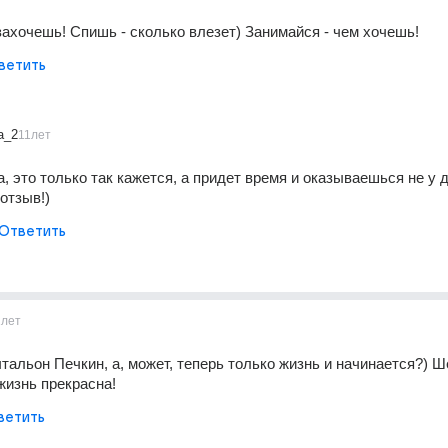
 захочешь! Спишь - сколько влезет) Занимайся - чем хочешь!
ветить
a_2
11лет
, это только так кажется, а придет время и оказываешься не у де
отзыв!)
Ответить
1лет
чтальон Печкин, а, может, теперь только жизнь и начинается?) Ше
 жизнь прекрасна!
ветить