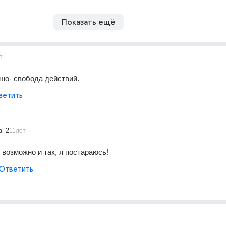
Показать ещё
т
шо- свобода действий.
ветить
a_2
11лет
 возможно и так, я постараюсь!
Ответить