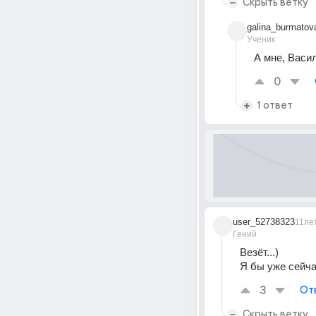
Скрыть ветку
galina_burmatov
Ученик
А мне, Васил
0
1 ответ
user_52738323
11ле
Гений
Везёт...)
Я бы уже сейча
3
От
Скрыть ветку