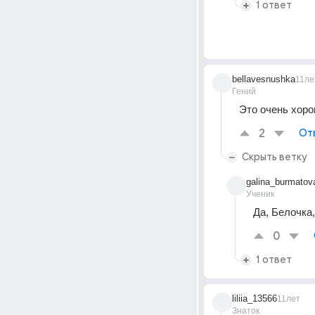
1 ответ
bellavesnushka
11ле
Гений
Это очень хоро
2
От
Скрыть ветку
galina_burmatov
Ученик
Да, Белочка,
0
1 ответ
liliia_13566
11лет
Знаток