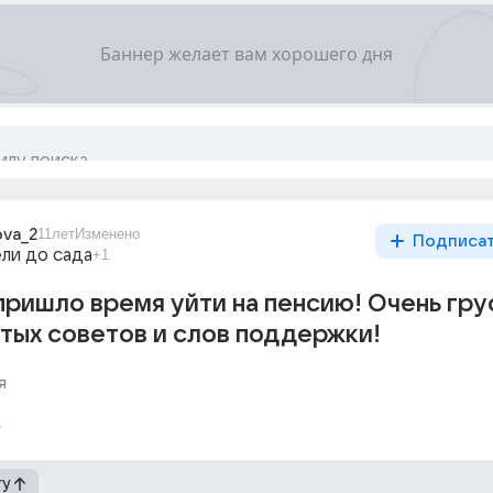
ova_2
11лет
Изменено
Подписа
ли до сада
+1
 пришло время уйти на пенсию! Очень гру
тых советов и слов поддержки!
я
гу