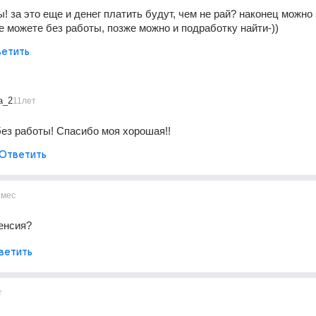
! за это еще и денег платить будут, чем не рай? наконец можно 
не можете без работы, позже можно и подработку найти-))
етить
a_2
11лет
без работы! Спасибо моя хорошая!!
Ответить
6мес
енсия?
ветить
т