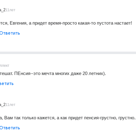
a_2
11лет
тся, Евгения, а придет время-просто какая-то пустота настает!
Ответить
ллект
тешат. ПЕнсия--это мечта многих даже 20 летних).
ветить
a_2
11лет
, Вам так только кажется, а как придет пенсия-грустно, грустно..
Ответить