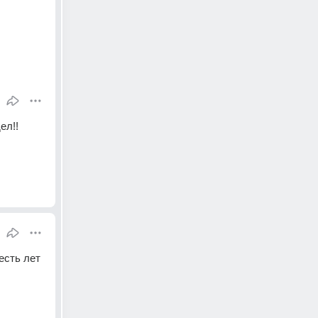
л!! 
сть лет 