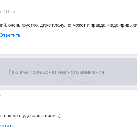
a_2
11лет
ий, очень грустно, даже плачу, но может и правда -надо привыка
Ответить
т
с пошла с удовольствием...)
ветить