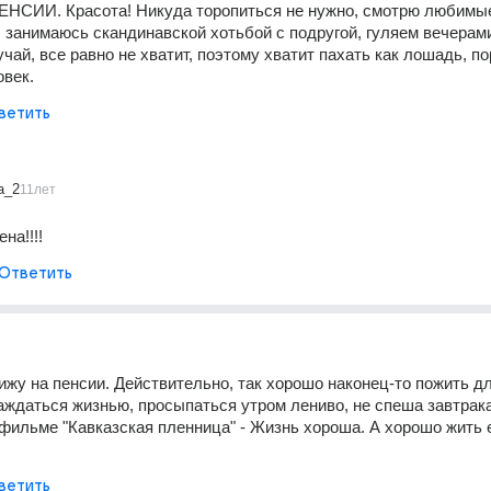
НСИИ. Красота! Никуда торопиться не нужно, смотрю любимые
, занимаюсь скандинавской хотьбой с подругой, гуляем вечерами.
чай, все равно не хватит, поэтому хватит пахать как лошадь, пор
овек.
ветить
a_2
11лет
на!!!!
Ответить
ижу на пенсии. Действительно, так хорошо наконец-то пожить дл
ждаться жизнью, просыпаться утром лениво, не спеша завтракать
 фильме "Кавказская пленница" - Жизнь хороша. А хорошо жить 
ветить