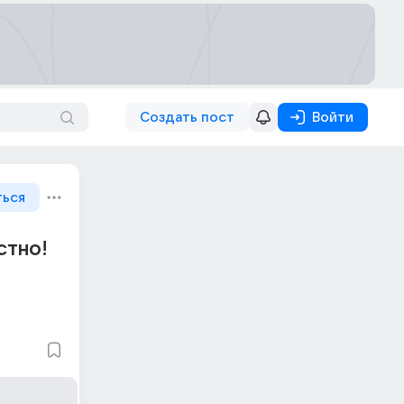
Создать пост
Войти
ться
стно!