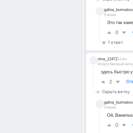
galina_burmatov
Ученик
Это так каже
0
1 ответ
irina_12472
11лет
Искусственный инте
здесь быстро у
2
От
Скрыть ветку
galina_burmatov
Ученик
Ой, Ванилька
0