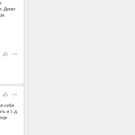
 
 Денег 
а 
я себя 
 и т. д. 
еще 