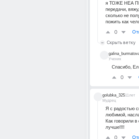
я ТОЖЕ НЕА ПЕ
передачи, вяжу
сколько не полу
пожить как чел
0
От
Скрыть ветку
galina_burmatov
Ученик
Спасибо, Еле
0
golubka_325
11лет
Мудрец
Я с радостью с
любимой, насла
Как говорили в
лучше!!!!
0
От