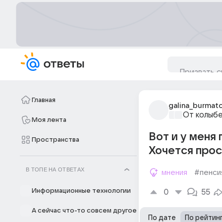
Главная
galina_burmat
От колыбе
Моя лента
Вот и у меня
Пространства
Хочется прос
В ТОПЕ НА ОТВЕТАХ
мнения
#пенси
Информационные технологии
0
55
А сейчас что-то совсем другое
По дате
По рейтин