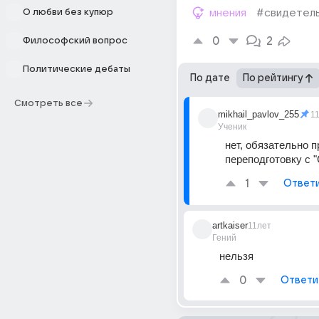
О любви без купюр
мнения
#свидетел
0
2
Философский вопрос
Политические дебаты
По дате
По рейтингу
Смотреть все
mikhail_pavlov_255
1
Ученик
нет, обязательно п
переподготовку с "
1
Ответ
artkaiser
11лет
Гений
нельзя
0
Ответи