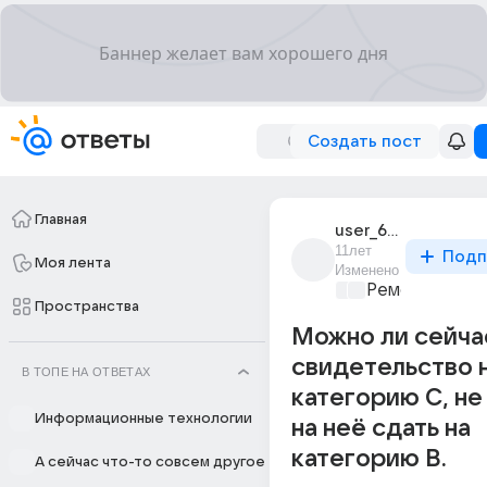
Создать пост
Главная
user_65527447
11лет
Подп
Моя лента
Изменено
Ремонт и обс
Пространства
Можно ли сейча
свидетельство 
В ТОПЕ НА ОТВЕТАХ
категорию С, не
Информационные технологии
на неё сдать на
категорию В.
А сейчас что-то совсем другое