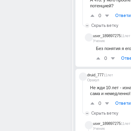
потенцией?
0
Ответи
Скрыть ветку
user_189897275
11лет
Ученик
Без понятия я ег
0
Отве
druid_777
11лет
Оракул
Не жди 10 лет - изна
сама и немедленно! 
0
Ответи
Скрыть ветку
user_189897275
11лет
Ученик