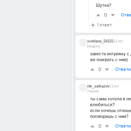
Шутка?
0
Отве
1 ответ
svetlana_54101
11лет
Мудрец
завести интрижку с д
же поиграть с ним)
0
Ответи
nik_sarkazov
11лет
Ученик
ты сама хотела в нег
влюбиться? 
если хочешь отноше
поговоришь с ним?
0
Ответи