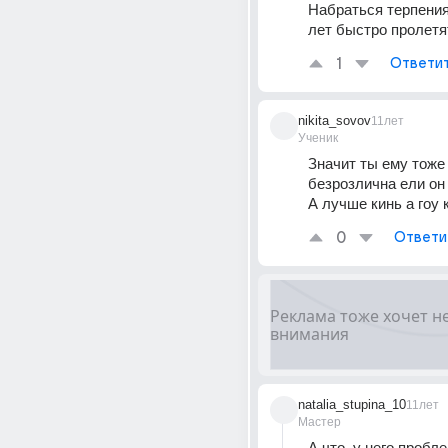
Набраться терпения 
лет быстро пролетят
1
Ответи
nikita_sovov
11лет
Ученик
Значит ты ему тоже 
безрозлична ели он т
А лучше кинь а гоу к
0
Ответи
natalia_stupina_10
11лет
Мастер
А что. у него пробле