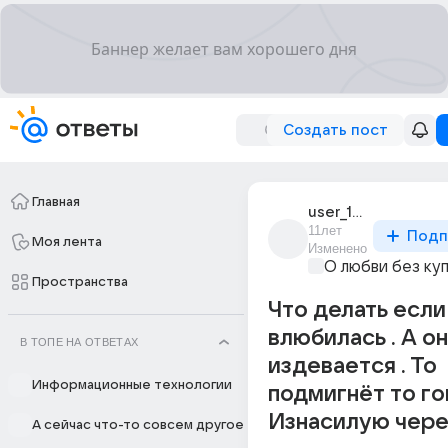
Создать пост
Главная
user_189897275
11лет
Подп
Моя лента
Изменено
О любви без ку
Пространства
Что делать если
влюбилась . А о
В ТОПЕ НА ОТВЕТАХ
издевается . То
Информационные технологии
подмигнёт то г
Изнасилую чере
А сейчас что-то совсем другое