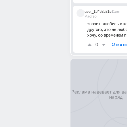
user_184925215
11лет
Мастер
значит влюбись в ко
другого, это не любо
хочу, со временем 
0
Ответи