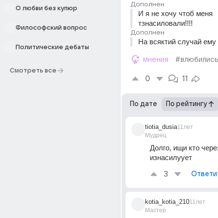
Дополнен
О любви без купюр
И я не хочу чтоб меня 
тзнасиловали!!!!
Философский вопрос
Дополнен
На всяктий случай ему 
Политические дебаты
мнения
#влюбилис
Смотреть все
0
11
По дате
По рейтингу
tiotia_dusia
11лет
Мудрец
Долго, ищи кто через
изнасилуует
3
Ответи
kotia_kotia_210
11лет
Мастер