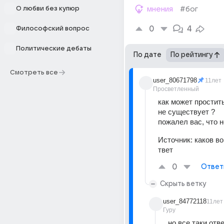
О любви без купюр
мнения
#бог
0
4
Философский вопрос
Политические дебаты
По дате
По рейтингу
Смотреть все
user_80671798
11лет
Просветленный
как может простить
не существует ?
пожалел вас, что н
Источник:
каков во
твет
0
Ответ
Скрыть ветку
user_84772118
11лет
Гуру
но все таки отве