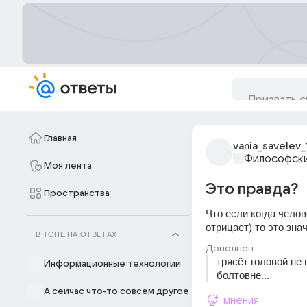
Главная
vania_savelev_
Философски
Моя лента
Это правда?
Пространства
Что если когда челов
отрицает) то это знач
В ТОПЕ НА ОТВЕТАХ
Дополнен
трясёт головой не 
Информационные технологии
болтовне...
А сейчас что-то совсем другое
мнения