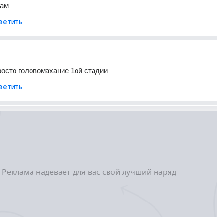
вам
ветить
росто головомахание 1ой стадии
ветить