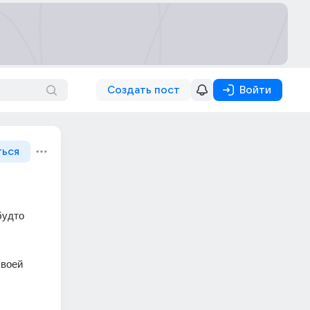
Создать пост
Войти
ться
удто 
воей 