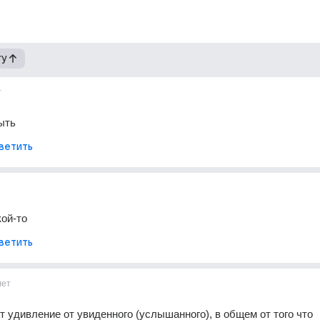
гу
т
ыть
ветить
кой-то
ветить
лет
т удивление от увиденного (услышанного), в общем от того что 