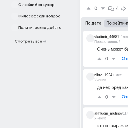
О любви без купюр
0
4
Философский вопрос
По дате
По рейтин
Политические дебаты
vladimir_44681
11ле
Смотреть все
Просветленный
Очень может б
0
От
nikto_1924
11лет
Ученик
да нет, бред ка
0
От
akhludin_mulinov
11
Ученик
это он выражае