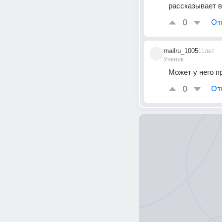
рассказывает 
0
От
mailru_1005
11лет
Ученик
Может у него п
0
От