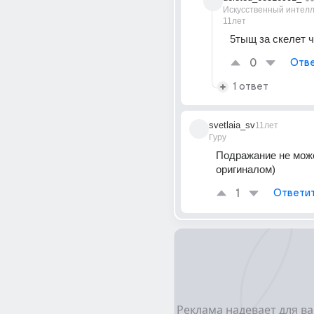
Искусственный интелл
11лет
5тыщ за скелет ч
0
Отве
1 ответ
svetlaia_sv
11лет
Гуру
Подражание не може
оригиналом)
1
Ответи