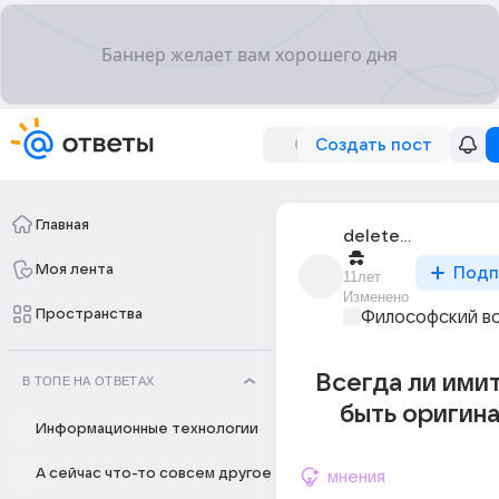
Создать пост
Главная
deleted_68316901_
Моя лента
Подп
11лет
Изменено
Пространства
Философский в
Всегда ли ими
В ТОПЕ НА ОТВЕТАХ
быть оригин
Информационные технологии
А сейчас что-то совсем другое
мнения