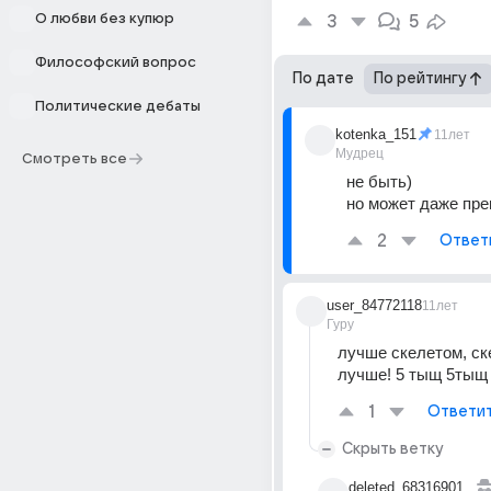
О любви без купюр
3
5
Философский вопрос
По дате
По рейтингу
Политические дебаты
kotenka_151
11лет
Мудрец
Смотреть все
не быть)
но может даже пре
2
Ответ
user_84772118
11лет
Гуру
лучше скелетом, ск
лучше! 5 тыщ 5тыщ
1
Ответи
Скрыть ветку
deleted_68316901_