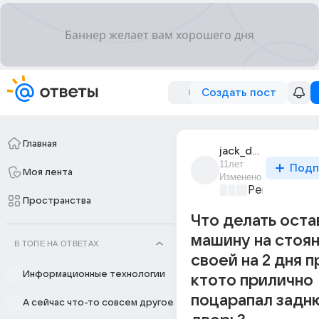
Создать пост
Главная
jack_daniels_218
11лет
Подп
Моя лента
Изменено
Ремонт и об
Пространства
Что делать оста
машину на стоян
В ТОПЕ НА ОТВЕТАХ
своей на 2 дня 
Информационные технологии
ктото прилично
поцарапал зад
А сейчас что-то совсем другое