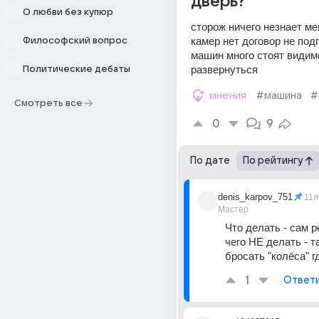
дверь?
О любви без купюр
сторож ничего незнает ме
камер нет договор не под
Философский вопрос
машин много стоят видимо
развернуться
Политические дебаты
мнения
#машина
#
Смотреть все
0
9
По дате
По рейтингу
denis_karpov_751
11л
Мастер
Что делать - сам ре
чего НЕ делать - та
бросать "колёса" г
1
Ответ