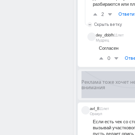
разбираются или пл
2
Ответи
Скрыть ветку
dey_dbbfh
11лет
Мудрец
Согласен
0
Отве
avl_8
11лет
Оракул
Если есть чек со ст
вызывай участкового
пусть делает опись