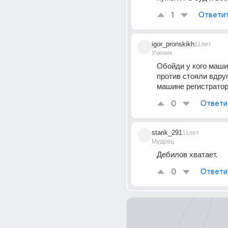
1
Ответи
igor_pronskikh
11лет
Ученик
Обойди у кого маши
против стояли вдруг 
машине регистрато
0
Ответи
starik_291
11лет
Мудрец
Дебилов хватает.
0
Ответи