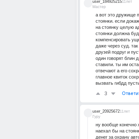
user_184925215
11лет
Мастер
а вот это дружище 
стоянки. если докаж
на стоянку целую а
стоянки должна буд
компенсировать уще
даже через суд. так 
друзей подруг и пуст
один говорят блин д
ставили. ты им оста
отвечают а его сохр
главное квиток сохр
вызвать гибдд пуст
3
Ответи
user_20925672
11лет
Гуру
ну вообще конечно ж
наехал бы на стоянк
денег за охрану авто