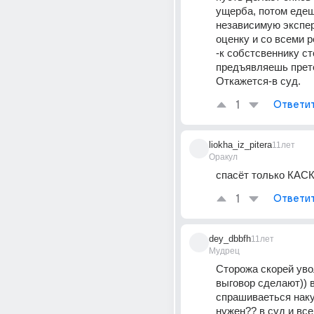
ущерба, потом едеш
независимую экспер
оценку и со всеми р
-к собстсвеннику ст
предъявляешь прете
Откажется-в суд.
1
Ответи
liokha_iz_pitera
11лет
Оракул
спасёт только КАС
1
Ответи
dey_dbbfh
11лет
Мудрец
Сторожа скорей уво
выговор сделают)) в
спрашиваеться наку
нужен?? в суд и вс