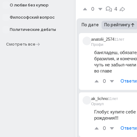
О любви без купюр
0
4
Философский вопрос
По дате
По рейтингу
Политические дебаты
anatolii_2574
11лет
Смотреть все
Профи
бангладеш, обязате
бразилия, и конечно
чуть не забыл-чили 
во главе
0
Ответи
ak_lichno
11лет
Оракул
Глобус купите себе 
рождения!!!
0
Ответи