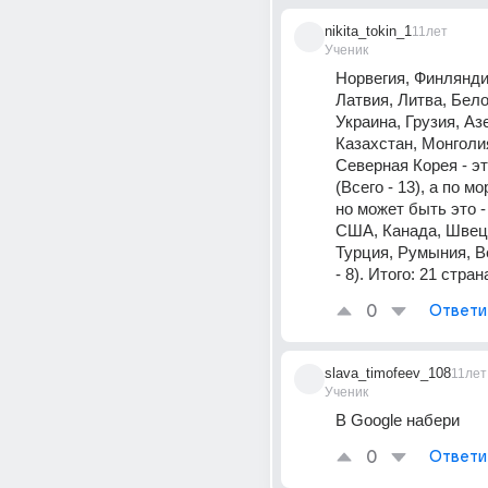
nikita_tokin_1
11лет
Ученик
Норвегия, Финляндия
Латвия, Литва, Бело
Украина, Грузия, Аз
Казахстан, Монголия
Северная Корея - эт
(Всего - 13), а по м
но может быть это -
США, Канада, Швеци
Турция, Румыния, Ве
- 8). Итого: 21 стран
0
Ответи
slava_timofeev_108
11лет
Ученик
В Google набери
0
Ответи