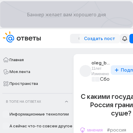
Создать пост
Главная
oleg_bazhin_41
11лет
Подп
Моя лента
Изменено
Сборная Дом
Пространства
С какими госуд
В ТОПЕ НА ОТВЕТАХ
Россия грани
суше?
Информационные технологии
А сейчас что-то совсем другое
мнения
#россия