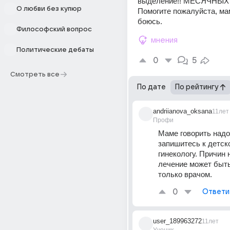
выделение!! МЕСЯЧНЫХ 
О любви без купюр
Помогите пожалуйста, мам
боюсь.
Философский вопрос
мнения
Политические дебаты
0
5
Смотреть все
По дате
По рейтингу
andriianova_oksana
11лет
Профи
Маме говорить надо.
запишитесь к детско
гинекологу. Причин н
лечение может быть
только врачом.
0
Ответи
user_189963272
11лет