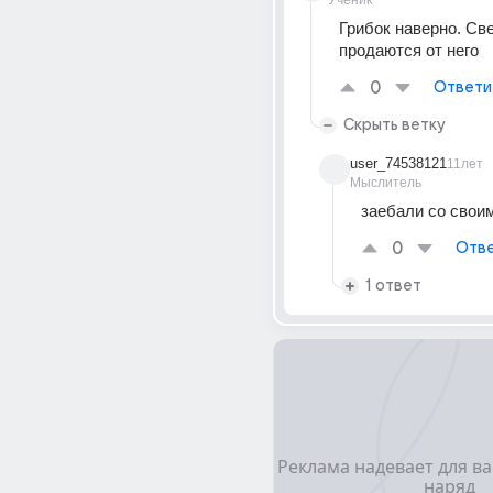
Ученик
Грибок наверно. Све
продаются от него
0
Ответи
Скрыть ветку
user_74538121
11лет
Мыслитель
заебали со свои
0
Отве
1 ответ