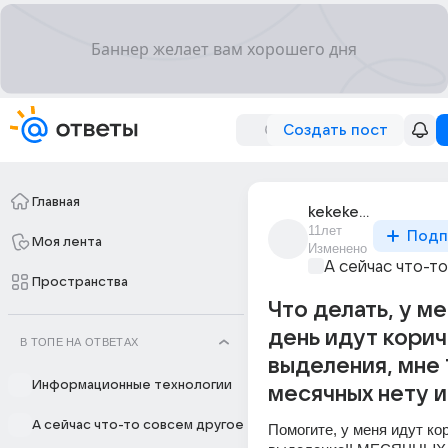
Создать пост
Главная
kekekeke_1
11лет
Подп
Моя лента
Изменено
А сейчас что-т
Пространства
Что делать, у ме
день идут кори
В ТОПЕ НА ОТВЕТАХ
выделения, мне 1
Информационные технологии
месячных нету и
А сейчас что-то совсем другое
Помогите, у меня идут ко