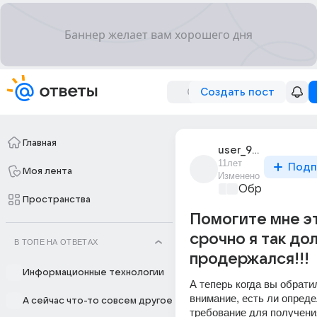
Создать пост
Главная
user_96021837
11лет
Подп
Моя лента
Изменено
Образователь
Пространства
Помогите мне э
срочно я так до
В ТОПЕ НА ОТВЕТАХ
продержался!!!
Информационные технологии
А теперь когда вы обратил
внимание, есть ли опреде
А сейчас что-то совсем другое
требование для получени