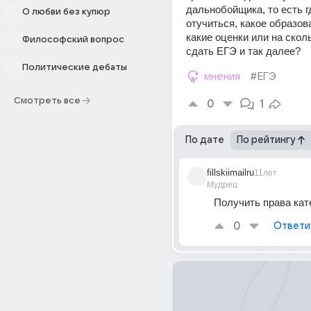
дальнобойщика, то есть г
О любви без купюр
отучиться, какое образова
какие оценки или на скол
Философский вопрос
сдать ЕГЭ и так далее?
Политические дебаты
мнения
#ЕГЭ
Смотреть все
0
1
По дате
По рейтингу
fillskiimailru
11лет
Мудрец
Получить права кат
0
Ответи