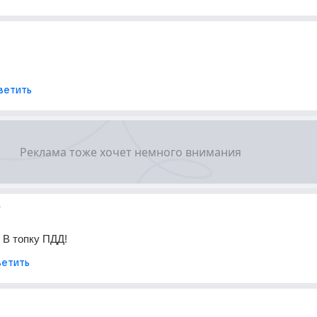
ветить
т
 В топку ПДД!
етить