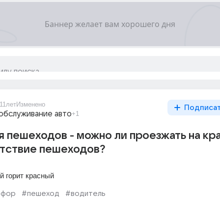
11лет
Изменено
Подписа
обслуживание авто
+1
 пешеходов - можно ли проезжать на кр
утствие пешеходов?
й горит красный
офор
#пешеход
#водитель