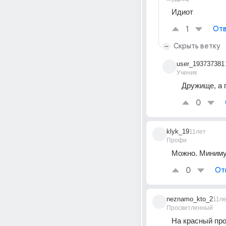
Идиот
1
Отв
Скрыть ветку
user_193737381
Ученик
Дружище, а 
0
klyk_19
11лет
Профи
Можно. Минимум
0
От
neznamo_kto_2
11л
Просветленный
На красный про