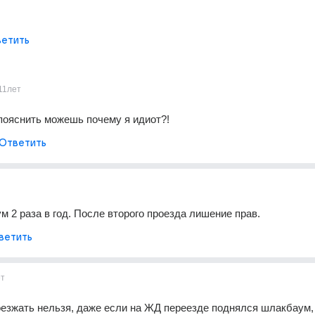
етить
11лет
пояснить можешь почему я идиот?!
Ответить
 2 раза в год. После второго проезда лишение прав.
ветить
ет
езжать нельзя, даже если на ЖД переезде поднялся шлакбаум, 