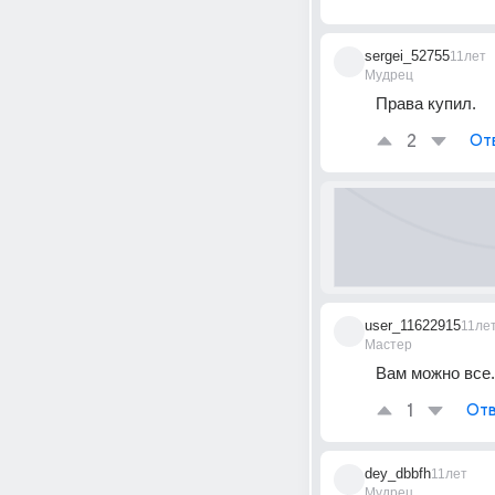
sergei_52755
11лет
Мудрец
Права купил.
2
От
user_11622915
11ле
Мастер
Вам можно все.
1
Отв
dey_dbbfh
11лет
Мудрец