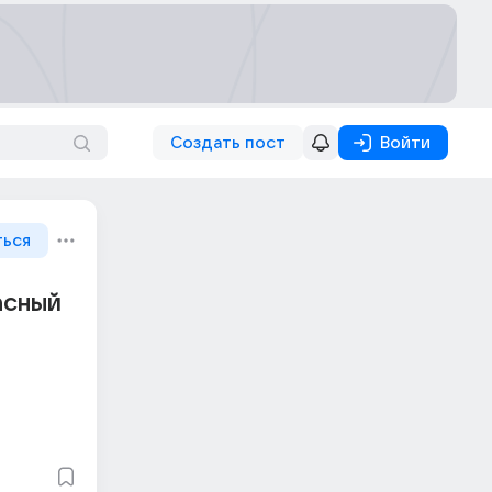
Создать пост
Войти
ться
асный