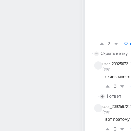
2
От
Скрыть ветку
user_20925672
1
Гуру
скинь мне эт
0
1 ответ
user_20925672
1
Гуру
вот поэтому 
0