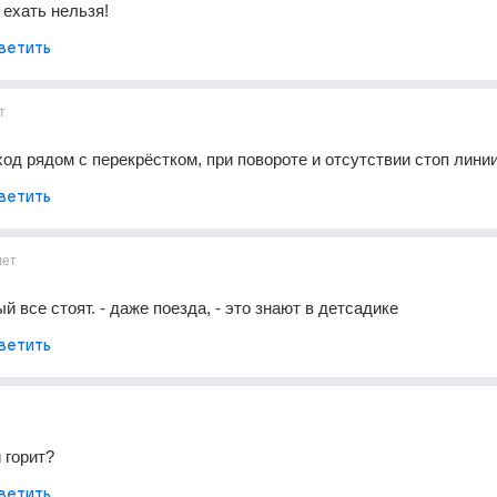
 ехать нельзя!
ветить
т
ход рядом с перекрёстком, при повороте и отсутствии стоп лини
ветить
лет
й все стоят. - даже поезда, - это знают в детсадике
ветить
 горит?
ветить