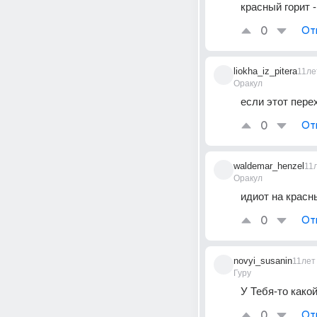
красный горит -
0
От
liokha_iz_pitera
11ле
Оракул
если этот пере
0
От
waldemar_henzel
11
Оракул
идиот на красны
0
От
novyi_susanin
11лет
Гуру
У Тебя-то какой
0
От