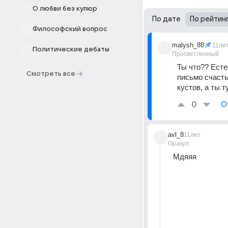
О любви без купюр
По дате
По рейтин
Философский вопрос
malysh_88
11ле
Политические дебаты
Просветленный
Ты что?? Есте
Смотреть все
письмо счастья
кустов, а ты 
0
О
avl_8
11лет
Оракул
Мдяяя