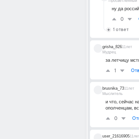
Просветленный
ну да росси
0
1 ответ
grisha_826
11лет
Мудрец
за летчицу мст
1
Отв
brusnika_73
11лет
Мыслитель
и что, сейчас н
ополченцам, вс
0
От
user_21616905
11ле