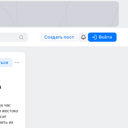
Создать пост
Войти
ться
а
а час 
 жестоко 
сит 
ить их 