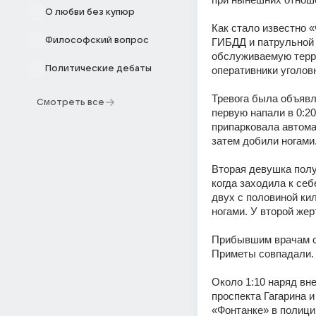
О любви без купюр
Как стало известно «
Философский вопрос
ГИБДД и патрульной 
обслуживаемую терр
Политические дебаты
оперативники уголов
Тревога была объявл
Смотреть все
первую напали в 0:20
припарковала автома
затем добили ногами
Вторая девушка получ
когда заходила к себ
двух с половиной ки
ногами. У второй жер
Прибывшим врачам ск
Приметы совпадали.
Около 1:10 наряд вн
проспекта Гагарина 
«Фонтанке» в полиции