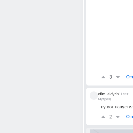
3
От
efim_eldyrin
11лет
Мудрец
ну вот напусти
2
От