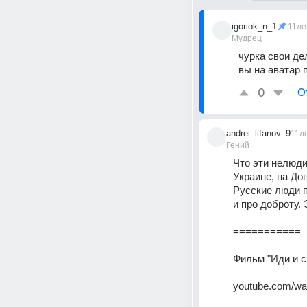
igoriok_n_1
11ле
Мудрец
чурка свои де
вы на аватар 
0
О
andrei_lifanov_9
11л
Гений
Что эти нелюди
Украине, на До
Русские люди п
и про доброту.
===========
Фильм "Иди и с
youtube.com/w