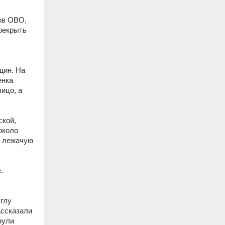
ов ОВО, 
екрыть 
ин. На 
нка 
цо, а 
кой, 
около 
 лежачую 
 
глу 
ссказали 
ули 