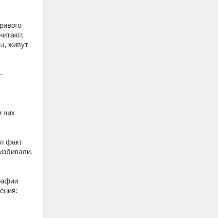
ивого 
итают, 
, живут 
 
 них 
л факт 
збивали. 
афии 
ния: 