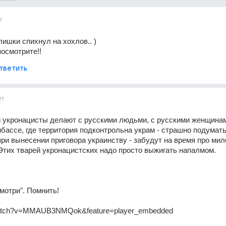
т
лишки спихнул на хохлов.. )
посмотрите!!
тветить
ет
 укронацисты делают с русскими людьми, с русскими женщинам
нбассе, где территория подконтрольна украм - страшно подумать
ри вынесении приговора украинству - забудут на время про мил
 Этих тварей укронацистских надо просто выжигать напалмом.
мотри". Помнить!
atch?v=MMAUB3NMQok&feature=player_embedded