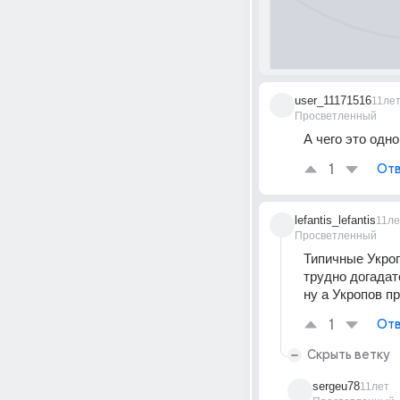
user_11171516
11ле
Просветленный
А чего это одн
1
Отв
lefantis_lefantis
11ле
Просветленный
Типичные Укроп
трудно догадат
ну а Укропов п
1
Отв
Скрыть ветку
sergeu78
11лет