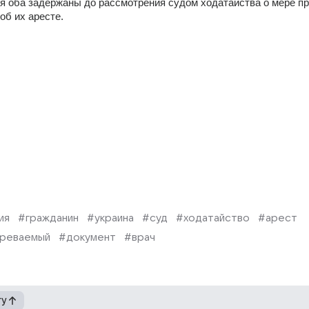
ря оба задержаны до рассмотрения судом ходатайства о мере пр
об их аресте.
ия
#гражданин
#украина
#суд
#ходатайство
#арест
реваемый
#документ
#врач
гу