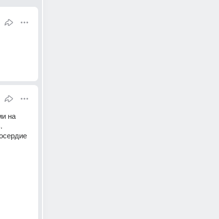
и на 
.
осердие 