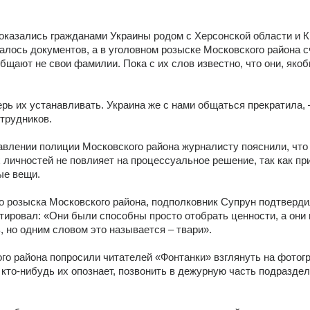
казались гражданами Украины родом с Херсонской области и Кр
залось документов, а в уголовном розыске Московского района сч
щают не свои фамилии. Пока с их слов известно, что они, якобы
ерь их устанавливать. Украина же с нами общаться прекратила, –
отрудников.
влении полиции Московского района журналисту пояснили, что 
личностей не повлияет на процессуальное решение, так как при
ые вещи.
о розыска Московского района, подполковник Супрун подтверди
тировал: «Они были способны просто отобрать ценности, а они и
, но одним словом это называется – твари».
го района попросили читателей «Фонтанки» взглянуть на фотогр
кто-нибудь их опознает, позвонить в дежурную часть подразделе