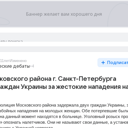
11лет
Изменено
Подписа
еские дебаты
+4
овского района г. Санкт-Петербурга
аждан Украины за жестокие нападения н
полиция Московского района задержала двух граждан Украины, з
збойных нападения на молодых женщин. Обе потерпевшие были
 на данный момент находятся в больнице. Уголовный розыск про
 опознать налетчиков. Они не называют свои данные, а установ
ниях с Украиной непросто.