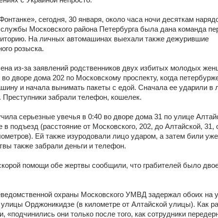
Фонтанке», сегодня, 30 января, около часа ночи десяткам наряд
службы Московского района Петербурга была дана команда пер
иторию. На личных автомашинах выехали также дежурившие 
ного розыска.
ена из-за заявлений родственников двух избитых молодых женщ
 во дворе дома 202 по Московскому проспекту, когда петербурже
шину и начала вынимать пакеты с едой. Сначала ее ударили в ли
. Преступники забрали телефон, кошелек.
ила серьезные увечья в 0:40 во дворе дома 31 по улице Алтайс
е в подъезд (расстояние от Московского, 202, до Алтайской, 31, 
лометров). Ей также изуродовали лицо ударом, а затем били уже
твы также забрали деньги и телефон.
орой помощи обе жертвы сообщили, что грабителей было двое.
еведомственной охраны Московского УМВД задержал обоих на у
и улицы Орджоникидзе (в километре от Алтайской улицы). Как ра
, «подчинились они только после того, как сотрудники передерн