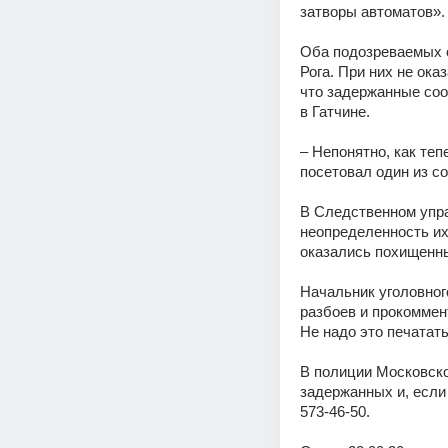
затворы автоматов».
Оба подозреваемых о
Рога. При них не ока
что задержанные сооб
в Гатчине.
– Непонятно, как теп
посетовал один из с
В Следственном упра
неопределенность их 
оказались похищенн
Начальник уголовног
разбоев и прокоммен
Не надо это печатать
В полиции Московско
задержанных и, если 
573-46-50.