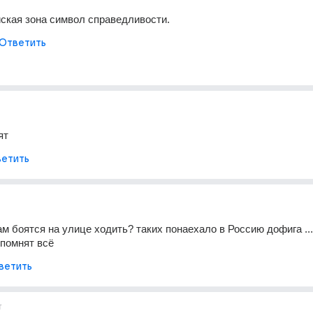
йская зона символ справедливости.
Ответить
ят
етить
ам боятся на улице ходить? таких понаехало в Россию дофига ...
помнят всё
ветить
т