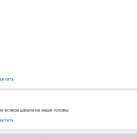
ветить
ли всякои швали на наши головы
ветить