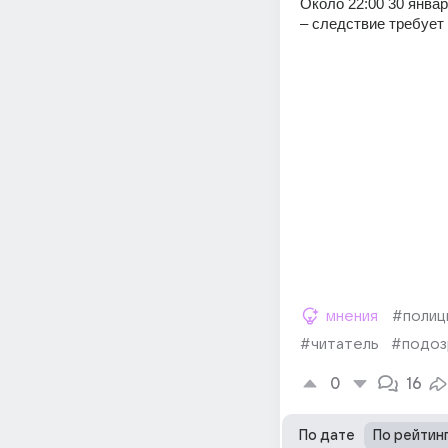
Около 22:00 30 янва
– следствие требует 
мнения
#полиц
#читатель
#подоз
0
16
По дате
По рейтин