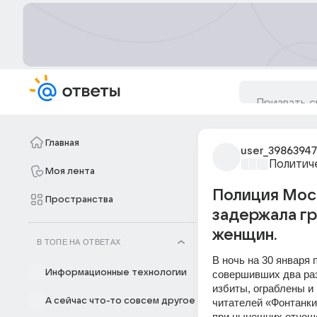
Главная
user_39863947
Политич
Моя лента
Полиция Моск
Пространства
задержала гр
женщин.
В ТОПЕ НА ОТВЕТАХ
В ночь на 30 января 
Информационные технологии
совершивших два ра
избиты, ограблены и
А сейчас что-то совсем другое
читателей «Фонтанки»
при нынешних отноше