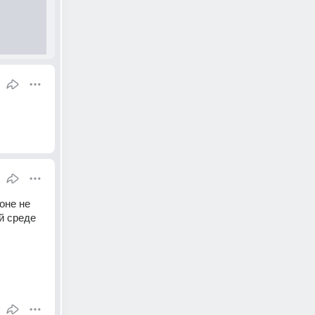
не не 
й среде 