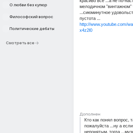
красиво всё ...а не по-нас
О любви без купюр
мелодичном "винтажном" т
...сиюминутное удовольств
Философский вопрос
пустота ...
http://www.youtube.com/
Политические дебаты
x4z2l0
Смотреть все
Дополнен
Кто как понял вопрос, та
пожалуйста ...ну а если
непонятым, тогда ...муз