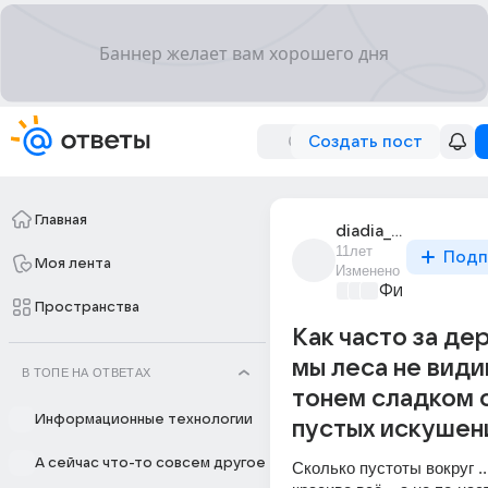
Создать пост
Главная
diadia_slava_42
11лет
Подп
Моя лента
Изменено
Философски
Пространства
Как часто за де
мы леса не види
В ТОПЕ НА ОТВЕТАХ
тонем сладком 
Информационные технологии
пустых искушени
А сейчас что-то совсем другое
Сколько пустоты вокруг ..