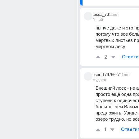
tessa_73
11лет
Гений
нынче даже и это п
потому что все бол
мертвых листьев пря
мертвом лесу
2
Ответи
user_17976627
11лет
Мудрец
Внешний лоск - не а
просто ещё одна пр
ступень к одиночест
больше, чем Вам мог
предложить. Увидет
озеро трудно, но во
1
Ответи