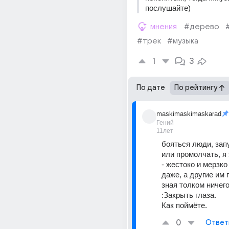
послушайте)
мнения
#дерево
#трек
#музыка
1
3
По дате
По рейтингу
maskimaskimaskarad
Гений
11лет
бояться люди, запу
или промолчать, я 
- жестоко и мерзко
даже, а другие им 
зная толком ничего 
:Закрыть глаза.
Как поймёте.
0
Ответ