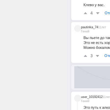
Клево у вас.
4
От
pautinka_74
11лет
Гений
Вы пьете до та
Это не есть хо
Можно бокалом 
3
От
user_10192412
11ле
Гений
Это путь к алко