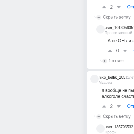
2
От
Скрыть ветку
user_101305635
Просветленный
А не ОН ли 
0
1 ответ
niko_bellik_205
11ле
Мудрец
я вообще не пью
алкоголе счаст
2
От
Скрыть ветку
user_185796532
Профи