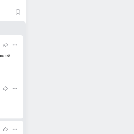
яю ей