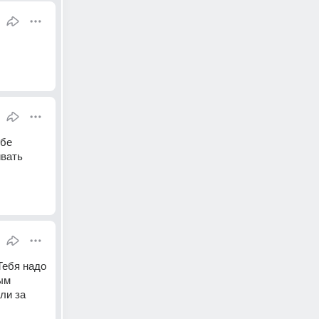
бе 
вать 
Тебя надо 
м 
и за 