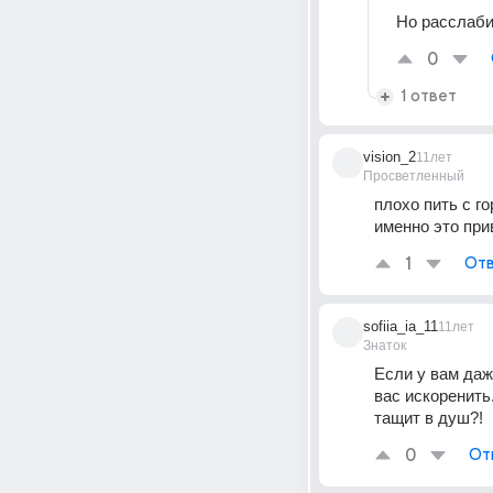
Но расслаби
0
1 ответ
vision_2
11лет
Просветленный
плохо пить с го
именно это пр
1
Отв
sofiia_ia_11
11лет
Знаток
Если у вам даж
вас искоренить
тащит в душ?!
0
От