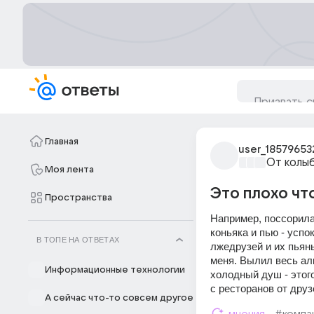
Главная
user_18579653
От колы
Моя лента
Это плохо чт
Пространства
Например, поссорила
коньяка и пью - успо
В ТОПЕ НА ОТВЕТАХ
лжедрузей и их пьяны
меня. Вылил весь алк
Информационные технологии
холодный душ - этого
с ресторанов от дру
А сейчас что-то совсем другое