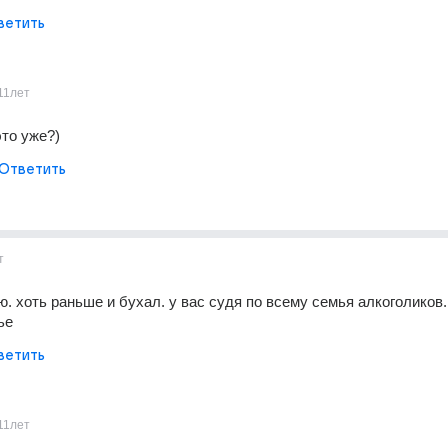
ветить
11лет
это уже?)
Ответить
т
. хоть раньше и бухал. у вас судя по всему семья алкоголиков. 
ье
ветить
11лет