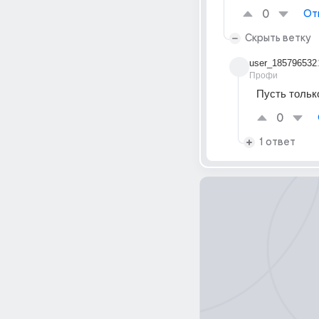
0
От
Скрыть ветку
user_185796532
Профи
Пусть тольк
0
1 ответ