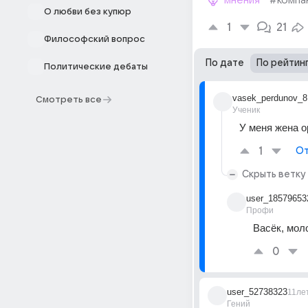
мнения
#компа
О любви без купюр
1
21
Философский вопрос
По дате
По рейтин
Политические дебаты
vasek_perdunov_8
Смотреть все
Ученик
У меня жена о
1
От
Скрыть ветку
user_18579653
Профи
Васёк, мол
0
user_52738323
11ле
Гений