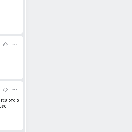
ся это в 
вас 