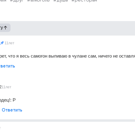
ния
#друг
#алкоголь
#душа
#ресторан
гу
11лет
рет, что я весь самогон выпиваю в чулане сам, ничего не оставл
ветить
2
11лет
одец!: Р
Ответить
т