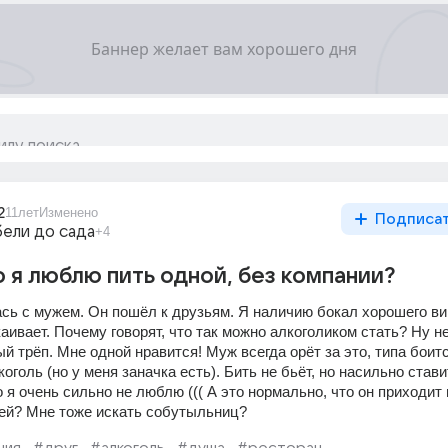
2
11лет
Изменено
Подписа
бели до сада
+4
о я люблю пить одной, без компании?
сь с мужем. Он пошёл к друзьям. Я наличию бокал хорошего вин
каивает. Почему говорят, что так можно алкоголиком стать? Ну н
й трёп. Мне одной нравится! Муж всегда орёт за это, типа боитс
оголь (но у меня заначка есть). Бить не бьёт, но насильно ставит
 я очень сильно не люблю ((( А это нормально, что он приходит
зей? Мне тоже искать собутыльниц?