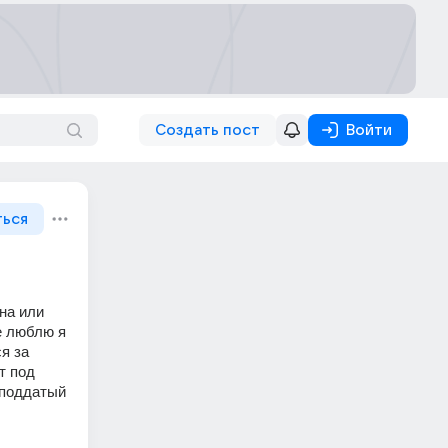
Создать пост
Войти
ться
а или 
е люблю я 
я за 
 под 
 поддатый 