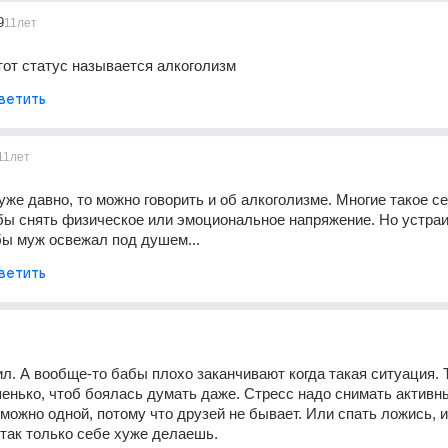
9
11лет
Этот статус называется алкоголизм
ветить
11лет
уже давно, то можно говорить и об алкоголизме. Многие такое се
бы снять физическое или эмоциональное напряжение. Но устраи
 бы муж освежал под душем...
ветить
пил. А вообще-то бабы плохо заканчивают когда такая ситуация. 
енько, чтоб боялась думать даже. Стресс надо снимать активны
можно одной, потому что друзей не бывает. Или спать ложись, ил
 так только себе хуже делаешь.