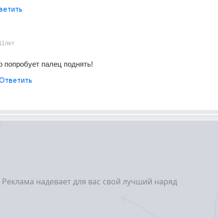
ветить
11лет
о попробует палец поднять!
Ответить