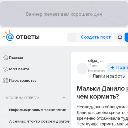
Создать пост
Главная
olga_tarasova_276
11лет
Подп
Моя лента
Изменено
Лапки и хвосты
Пространства
Мальки Данило 
чем кормить?
В ТОПЕ НА ОТВЕТАХ
Неожидданно обнаружила
Информационные технологии
Данило в своём креветочни
временно отсаживала туда
А сейчас что-то совсем другое
Чем лучше кормить малька