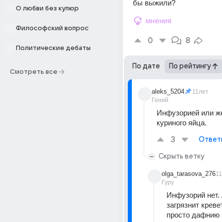
бы выжили?
О любви без купюр
мнения
Философский вопрос
0
8
Политические дебаты
По дате
По рейтингу
Смотреть все
aleks_5204
11лет
Гений
Инфузорией или же
куриного яйца.
3
Ответ
Скрыть ветку
olga_tarasova_276
1
Гуру
Инфузорий нет. 
загрязнит креве
просто дафнию п