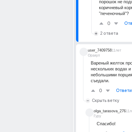
порошок не подо
коричневый корм
"печеночный"?
0
Отв
2 ответа
user_7409758
11лет
Оракул
Вареный желток про
нескольких водах и 
небольшими порциям
съедали.
0
Ответи
Скрыть ветку
olga_tarasova_276
11л
Гуру
Спасибо!