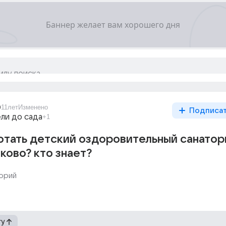
0
11лет
Изменено
Подписа
ли до сада
+1
отать детский оздоровительный санатор
ково? кто знает?
орий
гу