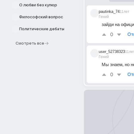
О любви без купюр
pautinka_74
11лет
Гений
Философский вопрос
зайди на офици
Политические дебаты
0
От
Смотреть все
user_52738323
11ле
Гений
Мы знаем, но н
0
От