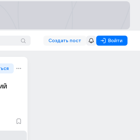
Создать пост
Войти
ться
ий