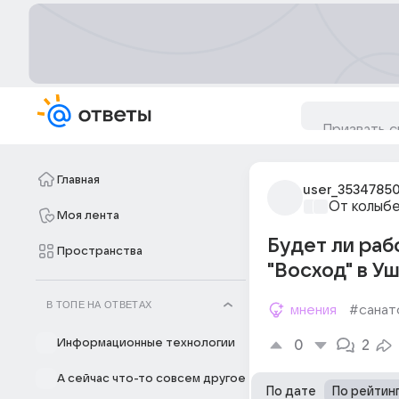
Главная
user_3534785
От колыбе
Моя лента
Будет ли раб
Пространства
"Восход" в Уш
В ТОПЕ НА ОТВЕТАХ
мнения
#санат
Информационные технологии
0
2
А сейчас что-то совсем другое
По дате
По рейтин