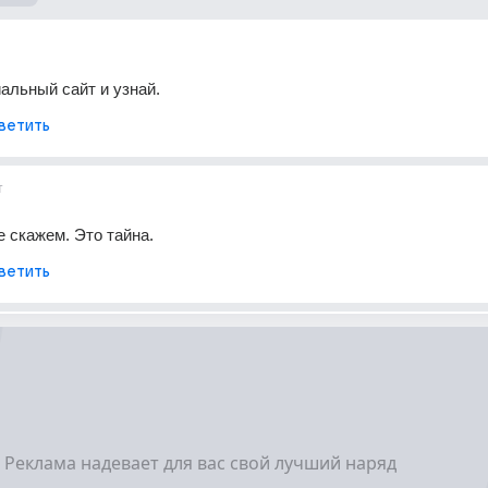
альный сайт и узнай.
ветить
т
е скажем. Это тайна.
ветить