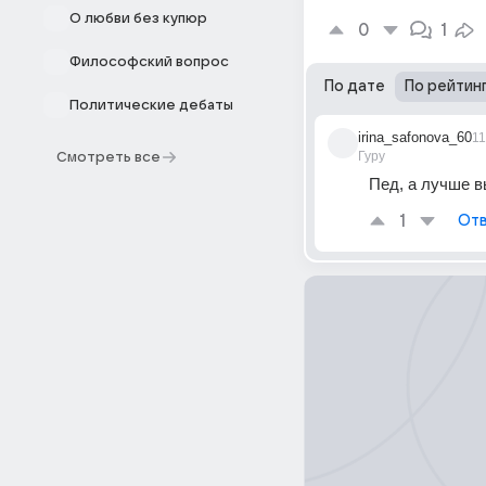
О любви без купюр
0
1
Философский вопрос
По дате
По рейтин
Политические дебаты
irina_safonova_60
1
Гуру
Смотреть все
Пед, а лучше в
1
Отв