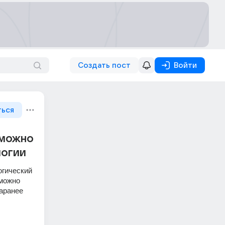
Создать пост
Войти
ться
 можно
логии
гический 
можно 
аранее 