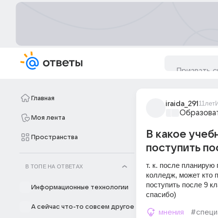
Главная
iraida_291
11лет
Образова
Моя лента
В какое учеб
Пространства
поступить пос
т. к. после планирую
В ТОПЕ НА ОТВЕТАХ
колледж, может кто п
поступить после 9 к
Информационные технологии
спасибо)
А сейчас что-то совсем другое
мнения
#специ