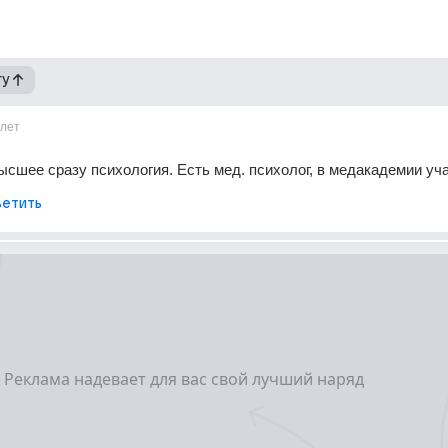
гу
1лет
ысшее сразу психология. Есть мед. психолог, в медакадемии уча
етить