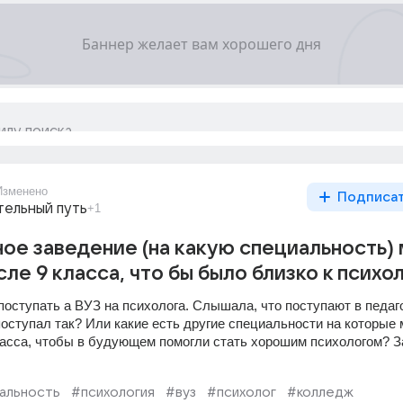
Изменено
Подписа
тельный путь
+1
ное заведение (на какую специальность)
ле 9 класса, что бы было близко к психо
 поступать а ВУЗ на психолога. Слышала, что поступают в педаго
оступал так? Или какие есть другие специальности на которые 
ласса, чтобы в будующем помогли стать хорошим психологом? З
альность
#психология
#вуз
#психолог
#колледж