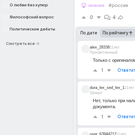
О любви без купюр
мнения
#россия
0
4
Философский вопрос
Политические дебаты
По дате
По рейтингу
Смотреть все
alex_28338
11лет
Просветленный
Только с оригинало
1
Ответи
dura_lex_sed_lex_1
11лет
Оракул
Нет, только при нал
документа.
1
Ответи
user_63944212
11лет