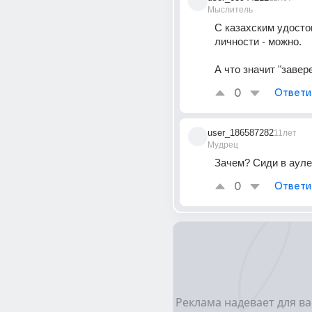
Мыслитель
С казахским удосто
личности - можно. 
А что значит "заве
0
Ответи
user_186587282
11лет
Мудрец
Зачем? Сиди в ауле
0
Ответи