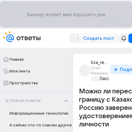
Создать пост
Главная
liza_redzhepova
11лет
Подп
Моя лента
Изменено
Закон и поряд
Пространства
Можно ли перес
границу с Казах
В ТОПЕ НА ОТВЕТАХ
Россию завере
Информационные технологии
удостоверение
личности
А сейчас что-то совсем другое