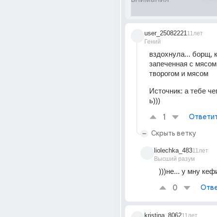
user_25082221
11лет
Гений
вздохнула... борщ, 
запеченная с мясом,
творогом и мясом
Источник:
а тебе ч
ь)))
1
Ответи
Скрыть ветку
liolechka_483
11лет
Высший разум
)))не... у мну кеф
0
Отве
kristina_8062
11лет