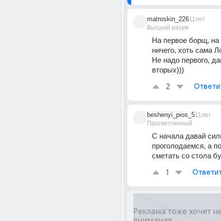
matroskin_226
11лет
Высший разум
На первое борщ, на 
ничего, хоть сама Л
Не надо первого, да
вторых)))
2
Ответи
beshenyi_pios_5
11лет
Просветленный
С начала давай силь
проголодаемся, а по
сметать со стола б
1
Ответи