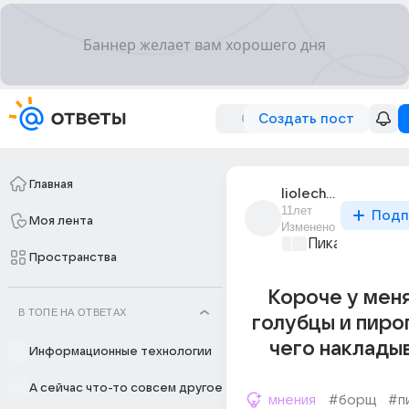
Создать пост
Главная
liolechka_483
11лет
Подп
Моя лента
Изменено
Пикантно о л
Пространства
Короче у мен
В ТОПЕ НА ОТВЕТАХ
голубцы и пирог
чего накладыв
Информационные технологии
А сейчас что-то совсем другое
мнения
#борщ
#п