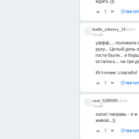
ждать )))
1
Ответи
budte_zdorovy_14
11лет
Гений
уффф.... положила г
руку... Целый день е
гости были... и борщ
осталось... на три дн
Источник:
спасибо!
1
Ответи
user_5285595
11лет
Гений
халат паправь - я ж 
живой...))
1
Ответи