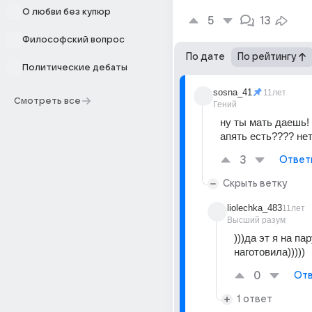
О любви без купюр
5
13
Философский вопрос
По дате
По рейтингу
Политические дебаты
sosna_41
11лет
Смотреть все
Гений
ну ты мать даешь! 
апять есть???? нет
3
Ответ
Скрыть ветку
liolechka_483
11лет
Высший разум
)))да эт я на пар
наготовила)))))
0
Отв
1 ответ