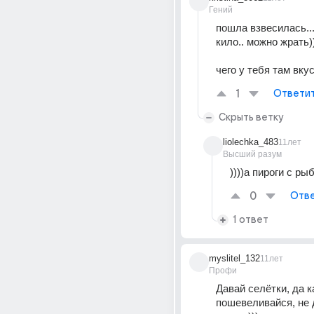
Гений
пошла взвесилась... 
кило.. можно жрать))
чего у тебя там вкус
1
Ответи
Скрыть ветку
liolechka_483
11лет
Высший разум
))))а пироги с ры
0
Отве
1 ответ
myslitel_132
11лет
Профи
Давай селётки, да кар
пошевеливайся, не д