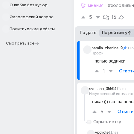
О любви без купюр
мнения
#холодильн
5
16
Философский вопрос
Политические дебаты
По дате
По рейтингу
Смотреть все
natalia_zhenina_9
11л
Профи
попью водички
1
Ответ
svetlana_35594
11лет
Искусственный интеллект
никак))) все на поль
5
Ответи
Скрыть ветку
vpoljote
11лет