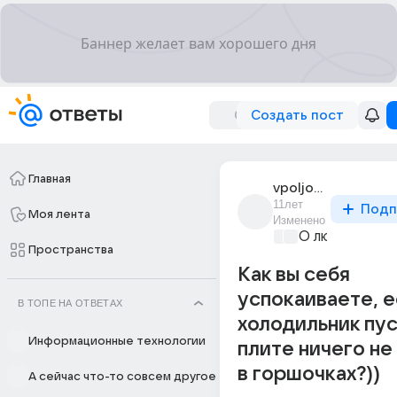
Создать пост
Главная
vpoljote
11лет
Подп
Моя лента
Изменено
О любви без 
Пространства
Как вы себя
успокаиваете, 
В ТОПЕ НА ОТВЕТАХ
холодильник пус
Информационные технологии
плите ничего не
в горшочках?))
А сейчас что-то совсем другое