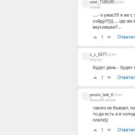
user_7190185
11лет
Гений
....- о ужас!!!! я же с 
сойду!!!))).... где же 
вкусняшки?...
1
Ответи
z_z_6277
11лет
Знаток
будет день - будет
1
Ответи
prosto_ledi_6
11лет
Высший разум
такого не бывает, п
то да есть и в холод
плите))
1
Ответи