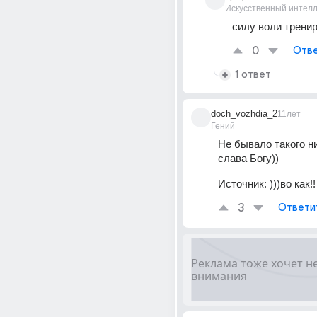
Искусственный интелл
cилу воли трени
0
Отве
1 ответ
doch_vozhdia_2
11лет
Гений
Не бывало такого ни
слава Богу))
Источник:
)))во как!!
3
Ответи