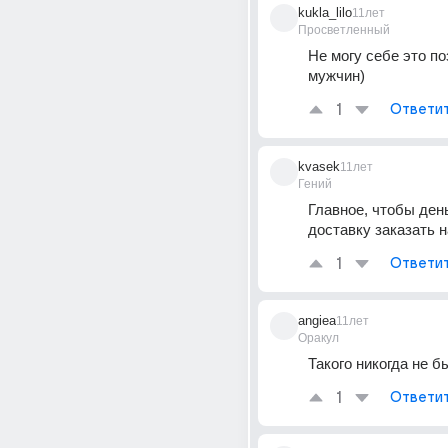
kukla_lilo
11лет
Просветленный
Не могу себе это по
мужчин)
1
Ответи
kvasek
11лет
Гений
Главное, чтобы день
доставку заказать н
1
Ответи
angiea
11лет
Оракул
Такого никогда не бы
1
Ответи