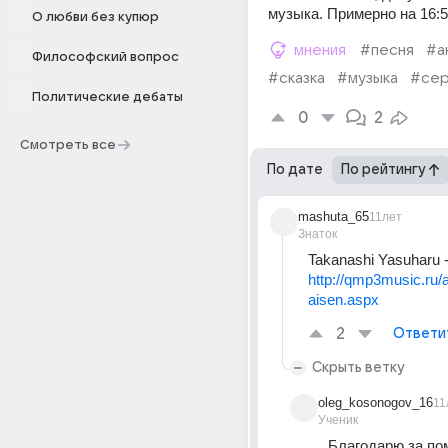
музыка. Примерно на 16:5
О любви без купюр
мнения
#песня
#а
Философский вопрос
#сказка
#музыка
#сер
Политические дебаты
0
2
Смотреть все
По дате
По рейтингу
mashuta_65
11лет
Знаток
Takanashi Yasuharu 
http://qmp3music.ru/
aisen.aspx
2
Ответи
Скрыть ветку
oleg_kosonogov_16
11
Ученик
Благодарю за пом