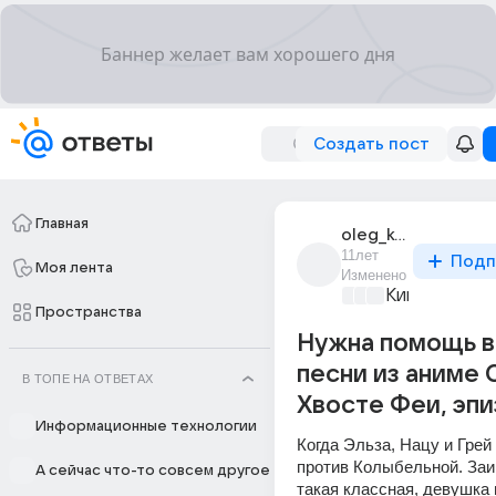
Создать пост
Главная
oleg_kosonogov_16
11лет
Подп
Моя лента
Изменено
Киномания
+4
Пространства
Нужна помощь в
песни из аниме 
В ТОПЕ НА ОТВЕТАХ
Хвосте Феи, эпи
Информационные технологии
Когда Эльза, Нацу и Грей 
против Колыбельной. Заи
А сейчас что-то совсем другое
такая классная, девушка п