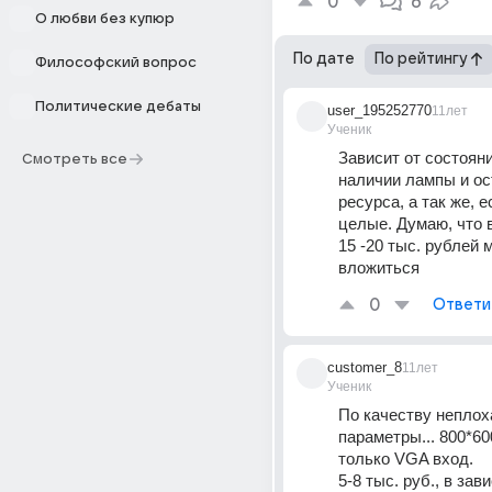
0
6
О любви без купюр
По дате
По рейтингу
Философский вопрос
Политические дебаты
user_195252770
11лет
Ученик
Зависит от состояни
Смотреть все
наличии лампы и ост
ресурса, а так же, е
целые. Думаю, что в
15 -20 тыс. рублей 
вложиться
0
Ответи
customer_8
11лет
Ученик
По качеству неплоха
параметры... 800*600
только VGA вход.
5-8 тыс. руб., в зав