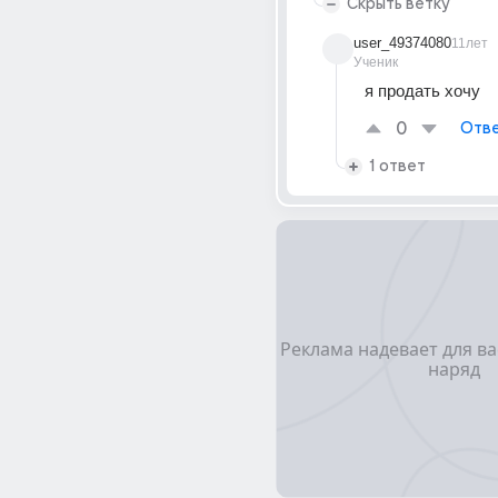
Скрыть ветку
user_49374080
11лет
Ученик
я продать хочу
0
Отве
1 ответ