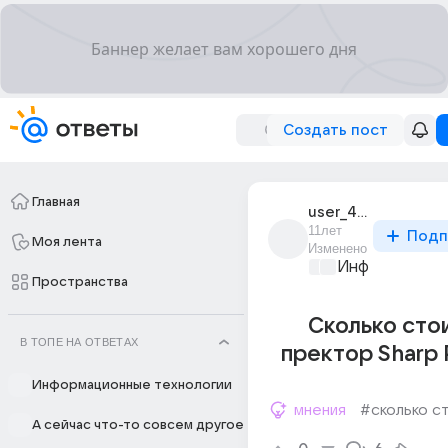
Создать пост
Главная
user_49374080
11лет
Подп
Моя лента
Изменено
Информационн
Пространства
Сколько сто
В ТОПЕ НА ОТВЕТАХ
пректор Sharp
Информационные технологии
мнения
#сколько с
А сейчас что-то совсем другое