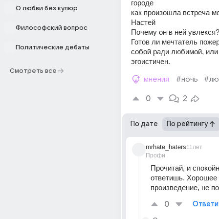
городе
О любви без купюр
как произошла встреча ме
Настей
Философский вопрос
Почему он в ней увлекся
Готов ли мечтатель пожер
Политические дебаты
собой ради любимой, или 
эгоистичен.
Смотреть все
мнения
#ночь
#лю
0
2
По дате
По рейтингу
mrhate_haters
11лет
Профи
Прочитай, и спокойн
ответишь. Хорошее 
произведение, не п
0
Ответи