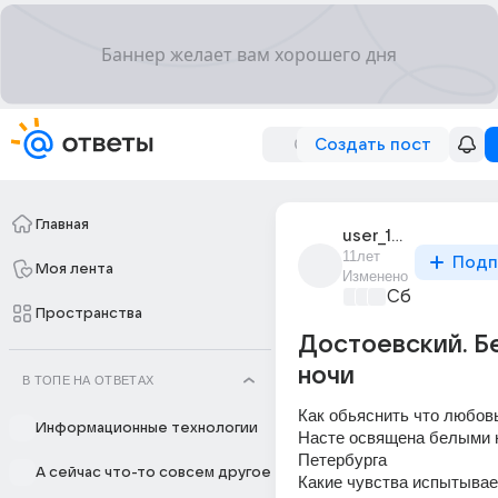
Создать пост
Главная
user_191208220
11лет
Подп
Моя лента
Изменено
Сборная До
Пространства
Достоевский. Б
ночи
В ТОПЕ НА ОТВЕТАХ
Как обьяснить что любовь
Информационные технологии
Насте освящена белыми 
Петербурга
А сейчас что-то совсем другое
Какие чувства испытывает