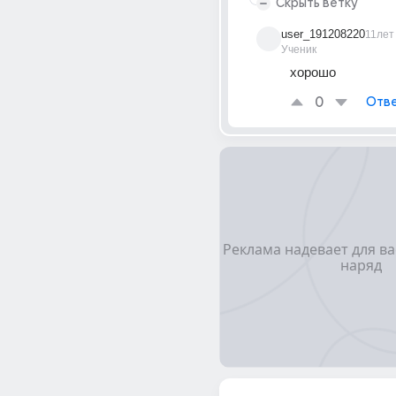
Скрыть ветку
user_191208220
11лет
Ученик
хорошо
0
Отве