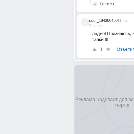
1 ответ
user_194306450
11лет
Ученик
ладно! Признаюсь, э
тапки !!!
1
Ответи