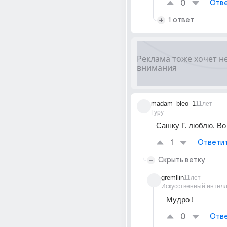
0
Отве
1 ответ
madam_bleo_1
11лет
Гуру
Сашку Г. люблю. Во
1
Ответи
Скрыть ветку
gremllin
11лет
Искусственный интелл
Мудро !
0
Отве