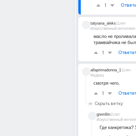
1
Ответ
tatyiana_aleks
11лет
Искусственный интеллект
масло не проливала 
трамвайчика не был
1
Ответи
allaprimadonna_1
11лет
Мудрец
смотря чего.
1
Ответи
Скрыть ветку
gremllin
11лет
Искусственный интелл
Где канкретика?