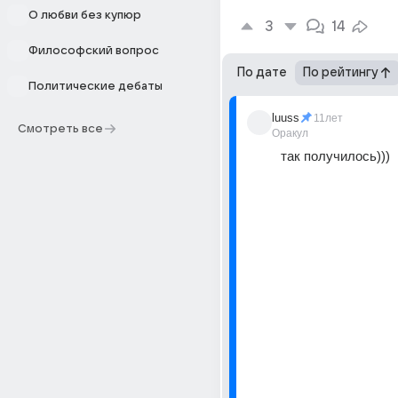
О любви без купюр
3
14
Философский вопрос
По дате
По рейтингу
Политические дебаты
luuss
11лет
Смотреть все
Оракул
так получилось)))