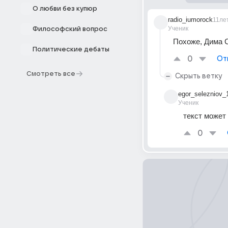
О любви без купюр
radio_iumorock
11ле
Ученик
Философский вопрос
Похоже, Дима 
Политические дебаты
0
От
Смотреть все
Скрыть ветку
egor_selezniov_
Ученик
текст может
0