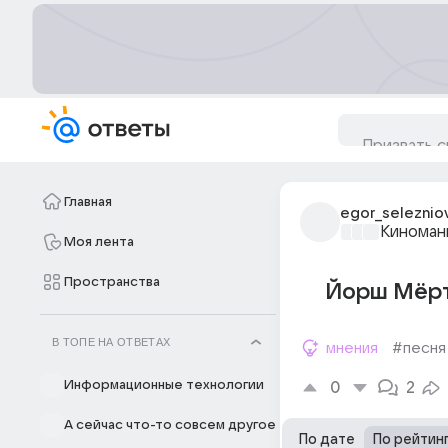
Главная
egor_seleznio
Киноман
Моя лента
Пространства
Йорш Мёртв
В ТОПЕ НА ОТВЕТАХ
мнения
#песня
Информационные технологии
0
2
А сейчас что-то совсем другое
По дате
По рейтин