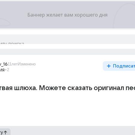
v_16
11лет
Изменено
Подписа
ия
+2
ая шлюха. Можете сказать оригинал пе
гу