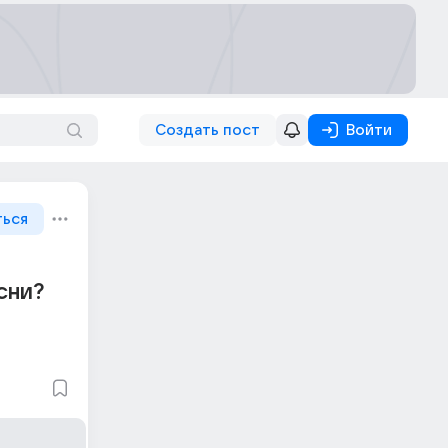
Создать пост
Войти
ться
сни?