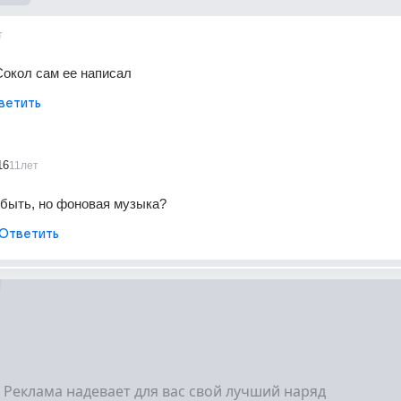
т
Сокол сам ее написал
ветить
16
11лет
 быть, но фоновая музыка?
Ответить