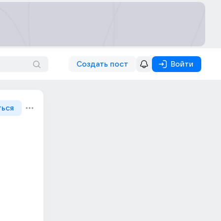
Создать пост
Войти
ться