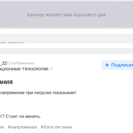
_22
11лет
Изменено
Подписа
ционные технологии
+3
ания
 напряжение при нагрузке показывает 
т? Стоит ли менять.
ие
#напряжение
#блок питания