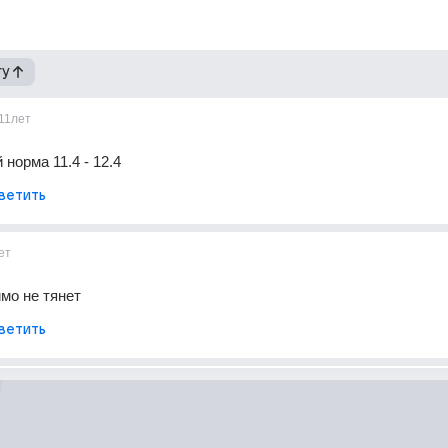
гу
11лет
 норма 11.4 - 12.4
ветить
ет
имо не тянет
ветить