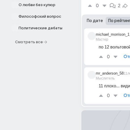
О любви без купюр
0
2
Философский вопрос
По дате
По рейтин
Политические дебаты
michael_morrison_1
Мастер
Смотреть все
по 12 вольтовой
0
От
mr_anderson_58
11л
Мыслитель
11 плохо... вид
0
От