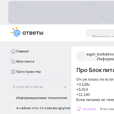
Главная
egor_kurbatov
Информа
Моя лента
Про Блок пит
Пространства
Оч уж плохо ли если
+3.128v
В ТОПЕ НА ОТВЕТАХ
+5.014
+11.140
Информационные технологии
Блок питания не тяне
А сейчас что-то совсем другое
мнения
#питан