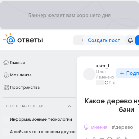
Создать пост
Главная
user_194941086
11лет
Подп
Моя лента
Изменено
От колыбели 
Пространства
Какое дерево н
В ТОПЕ НА ОТВЕТАХ
бани
Информационные технологии
мнения
#дерево
А сейчас что-то совсем другое