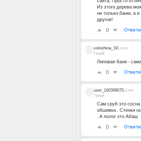
сайта. Просто отлич
Из этого дерева мож
не только баню, а и 
другое!
0
Ответи
voloshina_19
11лет
Гений
Липовая баня - сама
0
Ответи
user_100308075
11лет
Гений
Сам сруб это сосна
обшивка . Стенки ос
. А полог это Абаш
0
Ответи