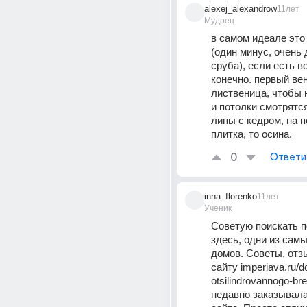
alexej_alexandrow
11лет
Мудрец
в самом идеале это
(один минус, очень 
сруба), если есть в
конечно. первый вен
лиственица, чтобы н
и потолки смотрятся
липы с кедром, на п
плитка, то осина.
0
Ответи
inna_florenko
11лет
Ученик
Советую поискать п
здесь, одни из самы
домов. Советы, отз
сайту imperiava.ru/d
otsilindrovannogo-bre
недавно заказывала 