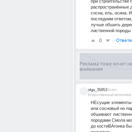
при строительстве 
распространённые д
сосна, ель, осина. И
последним ответом,
лучше обшить дере
лиственной породы
0
Ответи
olga_35853
11лет
Искусственный интеллект
НЕсущие элементы-
или сосновый но па
обшивают лиственн
породами Смола мо
до костиВАгонка бы
осиновая