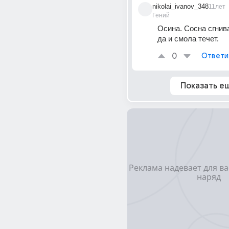
nikolai_ivanov_348
11лет
Гений
Осина. Сосна сгнива
да и смола течет.
0
Ответи
Показать е