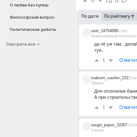
0
12
О любви без купюр
По дате
По рейтингу
Философский вопрос
Политические дебаты
user_24754088
11лет
Искусственный интеллект
да чё уж там.. делай
Смотреть все
туи..
1
Ответи
maksim_vasilev_232
11ле
Оракул
Для отопления бани 
А при строительстве
1
Ответи
sergei_popov_10307
11ле
Ученик