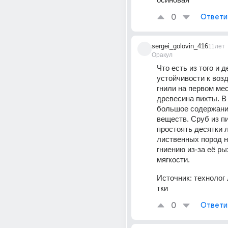
0
Ответи
sergei_golovin_416
11лет
Оракул
Что есть из того и д
устойчивости к воз
гнили на первом мес
древесина пихты. В 
большое содержани
веществ. Сруб из п
простоять десятки л
лиственных пород не
гниению из-за её ры
мягкости.
Источник:
технолог
тки
0
Ответи