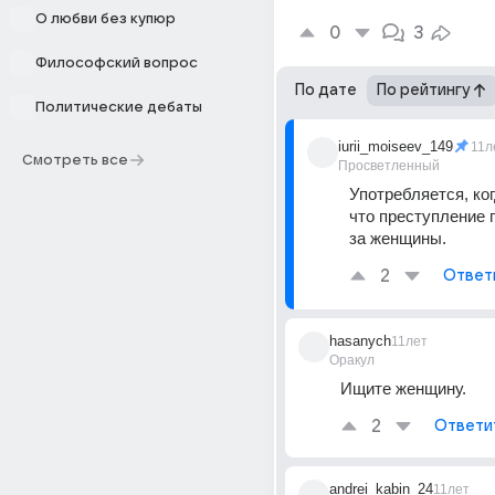
О любви без купюр
0
3
Философский вопрос
По дате
По рейтингу
Политические дебаты
iurii_moiseev_149
11л
Смотреть все
Просветленный
Употребляется, ког
что преступление 
за женщины.
2
Ответ
hasanych
11лет
Оракул
Ищите женщину.
2
Ответи
andrei_kabin_24
11лет