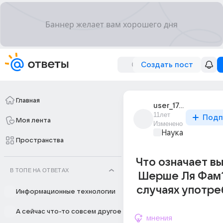
Создать пост
Главная
user_174211607
11лет
Подп
Моя лента
Изменено
Наука
Пространства
Что означает в
В ТОПЕ НА ОТВЕТАХ
Шерше Ля Фам?
случаях употре
Информационные технологии
А сейчас что-то совсем другое
мнения