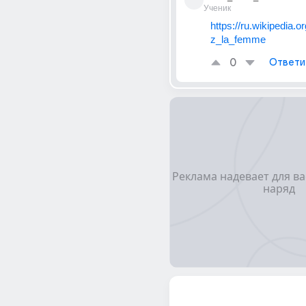
Ученик
https://ru.wikipedia.o
z_la_femme
0
Ответи