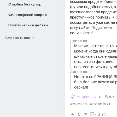
помощью вроде мобильно
О любви без купюр
(ну или подобного ему), а 
путешествовали вроде чт
Философский вопрос
преступников поймать. Я 
посмотреть, а уже как не 
Политические дебаты
могу найти. Подскажите п
если знаете!
Смотреть все
Дополнен
Максим, нет это не то, 
момент когда они одели
шикарные старые наряд
стол и типа фоткались и
переместились в друго
Дополнен
Нет это не ГРАНИЦА В
был больше похож на р
сериал!
мнения
#тв
#рекл
#сериал
#телефон
0
3