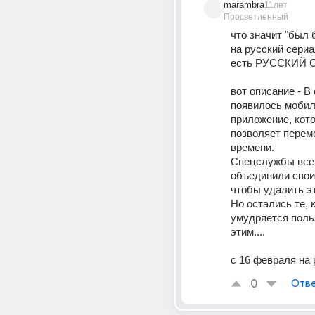
marambra
11лет
Просветленный
что значит "был 
на русский сериал
есть РУССКИЙ 
вот описание - В 
появилось мобил
приложение, кото
позволяет перем
времени.
Спецслужбы всег
объединили свои 
чтобы удалить эт
Но остались те, к
умудряется поль
этим....
с 16 февраля на 
0
Отве