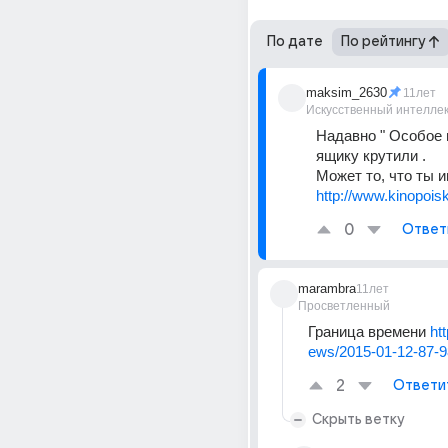
По дате
По рейтингу
maksim_2630
11лет
Искусственный интелле
Надавно " Особое м
ящику крутили .
Может то, что ты 
http://www.kinopoisk
0
Ответ
marambra
11лет
Просветленный
Граница времени 
ht
ews/2015-01-12-87-
2
Ответи
Скрыть ветку