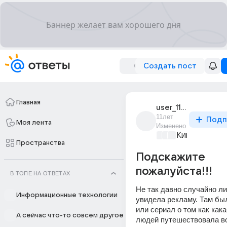
Создать пост
Главная
user_110242119
11лет
Подп
Моя лента
Изменено
Киномания
+3
Пространства
Подскажите
пожалуйста!!!
В ТОПЕ НА ОТВЕТАХ
Не так давно случайно лис
Информационные технологии
увидела рекламу. Там был
или сериал о том как какая
А сейчас что-то совсем другое
людей путешествовала во