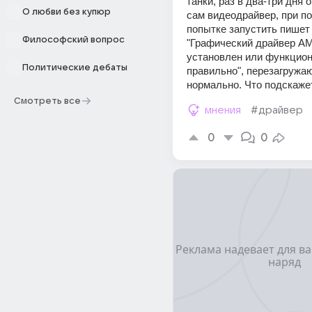
танки, раз в два-три дня 
О любви без купюр
сам видеодрайвер, при по
попытке запустить пишет -
Философский вопрос
"Графический драйвер AM
установлен или функциони
Политические дебаты
правильно", перезагружаю 
нормально. Что подскаже
Смотреть все
мнения
#драйвер
0
0