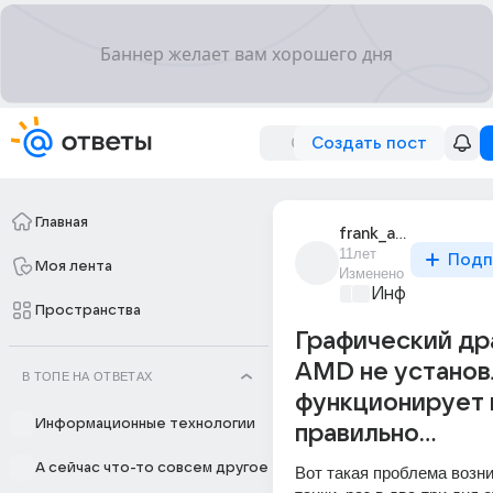
Создать пост
Главная
frank_ais
11лет
Подп
Моя лента
Изменено
Информационн
Пространства
Графический др
AMD не установ
В ТОПЕ НА ОТВЕТАХ
функционирует 
Информационные технологии
правильно...
А сейчас что-то совсем другое
Вот такая проблема возни