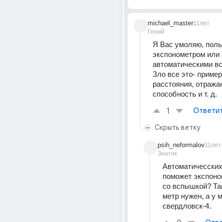
michael_master
11лет
Гений
Я Вас умоляю, поль
экспонометром или 
автоматическими вс
Зло все это- пример
расстояния, отража
способность и т. д.
1
Ответи
Скрыть ветку
psih_neformalov
11лет
Знаток
Автоматичесских 
поможет экспоном
со вспышкой? Та
метр нужен, а у м
свердловск-4.