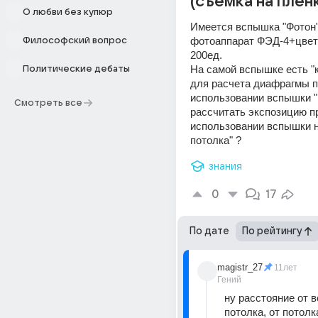
(съемка на пленк
О любви без купюр
Имеется вспышка "Фотон" 
фотоаппарат ФЭД-4+цветн
Философский вопрос
200ед.
На самой вспышке есть "к
Политические дебаты
для расчета диафрагмы п
использовании вспышки "в 
Смотреть все
рассчитать экспозицию пр
использовании вспышки н
потолка" ?
знания
0
17
По дате
По рейтингу
magistr_27
11лет
Гений
ну расстояние от в
потолка, от потолк