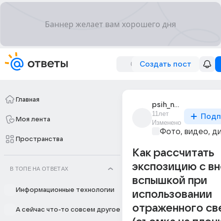
Создать пост
Главная
psih_neformalov
11лет
Подп
Моя лента
Изменено
Фото, видео, д
Пространства
Как рассчитать
экспозицию с в
В ТОПЕ НА ОТВЕТАХ
вспышкой при
Информационные технологии
использовании
отраженного св
А сейчас что-то совсем другое