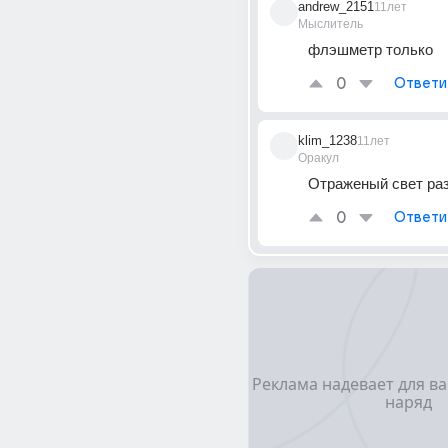
andrew_2151
11лет
Мыслитель
флэшметр только
0
Ответи
klim_1238
11лет
Оракул
Отраженый свет раз
0
Ответи