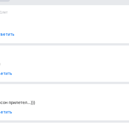
11лет
ветить
и
етить
сон прилетел...)))
етить