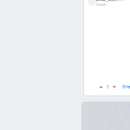
Гений
1
Отв