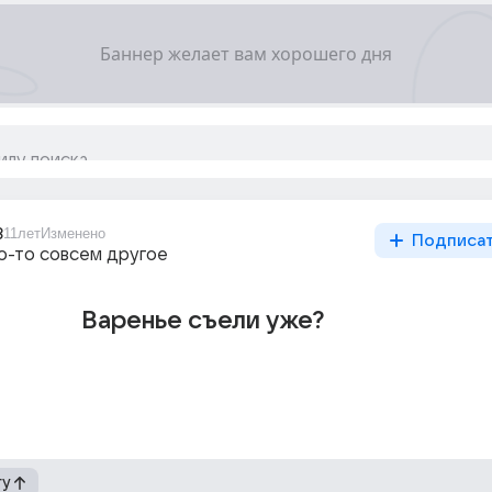
8
11лет
Изменено
Подписа
то-то совсем другое
Варенье съели уже?
гу