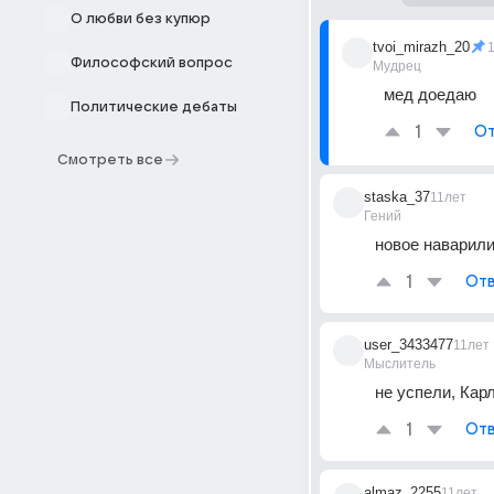
О любви без купюр
tvoi_mirazh_20
Философский вопрос
Мудрец
мед доедаю
Политические дебаты
1
От
Смотреть все
staska_37
11лет
Гений
новое наварил
1
Отв
user_3433477
11лет
Мыслитель
не успели, Карл
1
Отв
almaz_2255
11лет