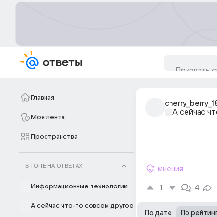
Главная
cherry_berry_1
А сейчас ч
Моя лента
Пространства
В ТОПЕ НА ОТВЕТАХ
мнения
Информационные технологии
1
4
А сейчас что-то совсем другое
По дате
По рейтин