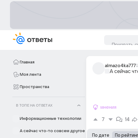
Главная
almazo4ka777
1
А сейчас ч
Моя лента
Пространства
В ТОПЕ НА ОТВЕТАХ
мнения
Информационные технологии
7
14
А сейчас что-то совсем другое
По дате
По рейтин