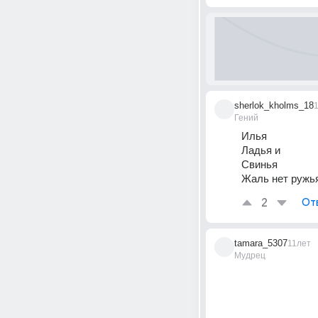
sherlok_kholms_18
Гений
Илья
Ладья и 
Свинья
Жаль нет ружья
2
От
tamara_5307
11лет
Мудрец