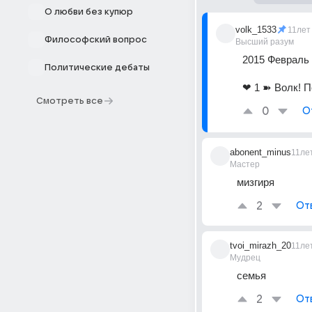
О любви без купюр
volk_1533
11лет
Философский вопрос
Высший разум
2015 Февраль
Политические дебаты
❤ 1 ➽ Волк! П
Смотреть все
0
О
abonent_minus
11ле
Мастер
мизгиря
2
От
tvoi_mirazh_20
11ле
Мудрец
семья
2
От