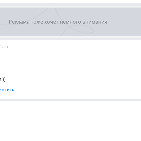
11лет
 ))
ветить