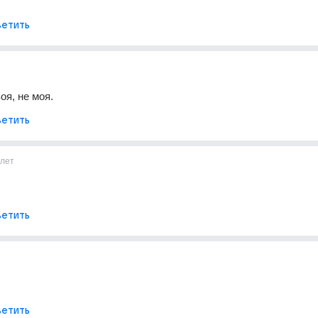
етить
воя, не моя.
етить
1лет
етить
етить