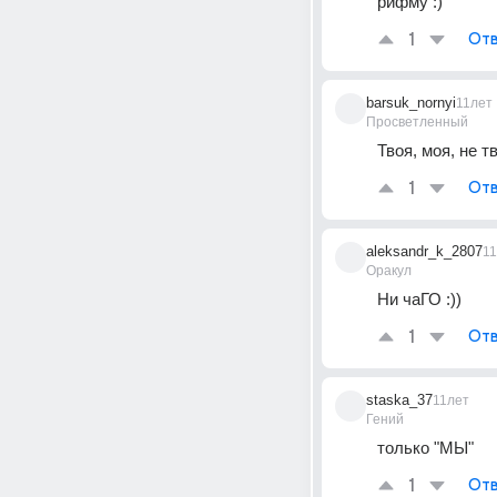
рифму :)
1
Отв
barsuk_nornyi
11лет
Просветленный
Твоя, моя, не т
1
Отв
aleksandr_k_2807
1
Оракул
Ни чаГО :))
1
Отв
staska_37
11лет
Гений
только "МЫ"
1
Отв