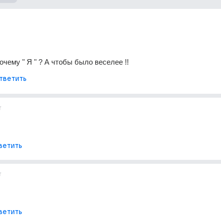
очему " Я " ? А чтобы было веселее !!
тветить
т
ветить
т
ветить