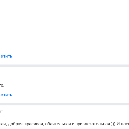
етить
т
го.
етить
ет
ая, добрая, красивая, обаятельная и привлекательная ))) И плев