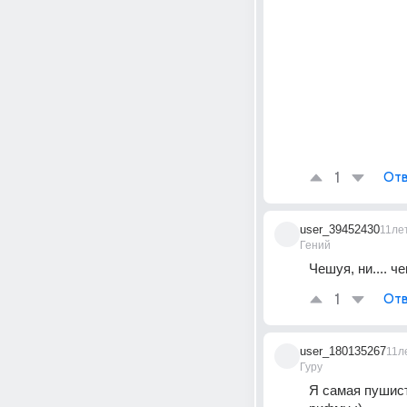
1
Отв
user_39452430
11ле
Гений
Чешуя, ни.... че
1
Отв
user_180135267
11л
Гуру
Я самая пушист