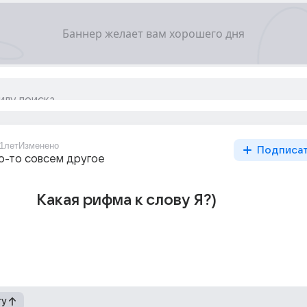
1лет
Изменено
Подписа
то-то совсем другое
Какая рифма к слову Я?)
гу