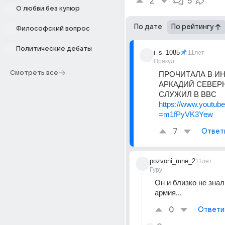
2
5
О любви без купюр
По дате
По рейтингу
Философский вопрос
Политические дебаты
i_s_1085
11лет
Оракул
Смотреть все
ПРОЧИТАЛА В ИН
АРКАДИЙ СЕВЕР
СЛУЖИЛ В ВВС
https://www.youtub
=m1fPyVK3Yew
7
Ответ
pozvoni_mne_2
11лет
Гуру
Он и близко не знал,
армия...
0
Ответи