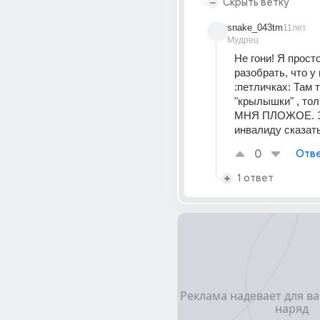
Скрыть ветку
snake_043tm
11лет
Мудрец
Не гони! Я просто
разобрать, что у 
:петличках: Там т
"крылышки" , тол
МНЯ ПЛОЖОЕ. 
инвалиду сказат
0
Отве
1 ответ