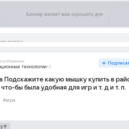
1лет
Изменено
Подписа
ционные технологии
+2
 Подскажите какую мышку купить в рай
что-бы была удобная для игр и т. д и т. п.
#игра
гу