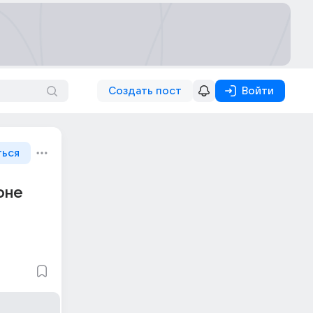
Создать пост
Войти
ться
оне