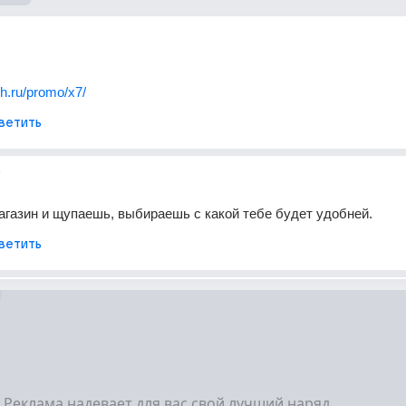
ch.ru/promo/x7/
ветить
т
газин и щупаешь, выбираешь с какой тебе будет удобней.
ветить