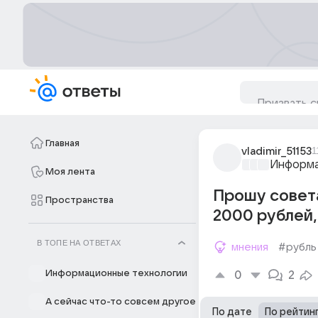
Главная
vladimir_51153
1
Информа
Моя лента
Прошу совета
Пространства
2000 рублей, 
В ТОПЕ НА ОТВЕТАХ
мнения
#рубль
Информационные технологии
0
2
А сейчас что-то совсем другое
По дате
По рейтин