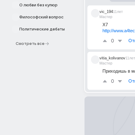
О любви без купюр
vic_194
11лет
Мастер
Философский вопрос
Х7
Политические дебаты
http://www.a4te
0
От
Смотреть все
vitia_kolivanov
11ле
Мастер
Приходишь в ма
0
От