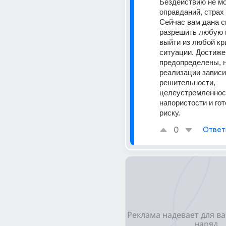
Бездействию не мо
оправданий, страх 
Сейчас вам дана с
разрешить любую п
выйти из любой кр
ситуации. Достиже
предопределены, н
реализации зависи
решительности, 
целеустремленност
напористости и гот
риску.
0
Ответ