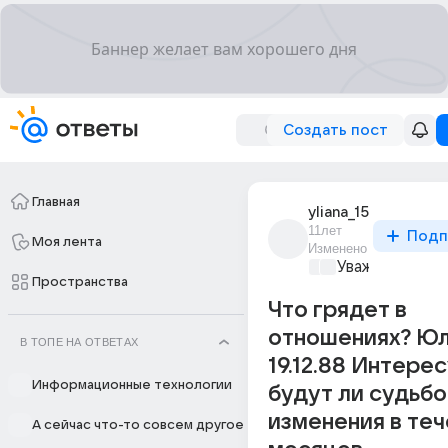
Создать пост
Главная
yliana_15
11лет
Подп
Моя лента
Изменено
Уважаемый ма
Пространства
Что грядет в
отношениях? Ю
В ТОПЕ НА ОТВЕТАХ
19.12.88 Интересу
Информационные технологии
будут ли судьб
изменения в теч
А сейчас что-то совсем другое