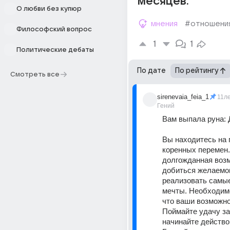
месяцев.
О любви без купюр
мнения
#отношени
Философский вопрос
1
1
Политические дебаты
По дате
По рейтингу
Смотреть все
sirenevaia_feia_1
11л
Гений
Вам выпала руна: 
Вы находитесь на п
коренных перемен.
долгожданная возм
добиться желаемог
реализовать самые
мечты. Необходимо
что ваши возможно
Поймайте удачу за 
начинайте действов