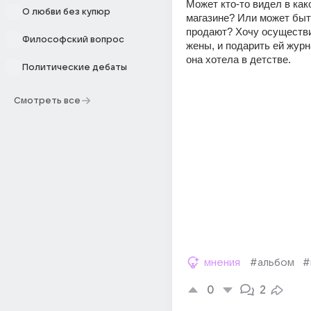
Может кто-то видел в как
О любви без купюр
магазине? Или может быт
продают? Хочу осуществи
Философский вопрос
жены, и подарить ей журн
она хотела в детстве.
Политические дебаты
Смотреть все
мнения
#альбом
#
0
2