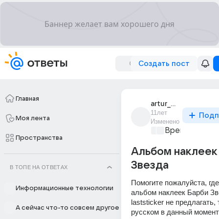
Создать пост
Главная
artur_minugolov
11лет
Подп
Моя лента
Изменено
Время музыки
Пространства
Альбом наклеек
Звезда
В ТОПЕ НА ОТВЕТАХ
Помогите пожалуйста, где
Информационные технологии
альбом наклеек Барби Зве
laststicker не предлагать, 
А сейчас что-то совсем другое
русском в данный момент 