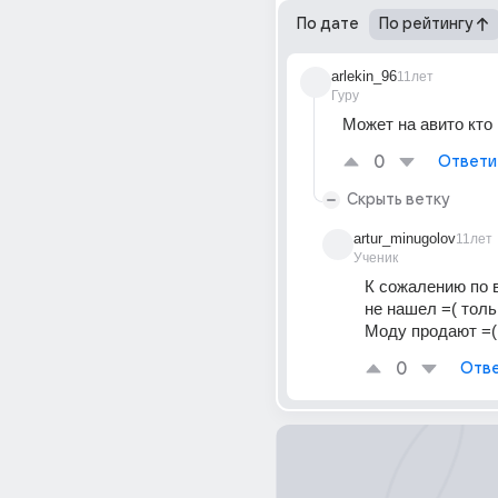
По дате
По рейтингу
arlekin_96
11лет
Гуру
Может на авито кто 
0
Ответи
Скрыть ветку
artur_minugolov
11лет
Ученик
К сожалению по в
не нашел =( толь
Моду продают =(
0
Отве