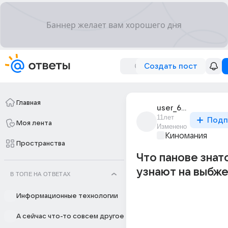
Создать пост
Главная
user_652451
11лет
Подп
Моя лента
Изменено
Киномания
Пространства
Что панове знат
узнают на выбж
В ТОПЕ НА ОТВЕТАХ
Информационные технологии
А сейчас что-то совсем другое