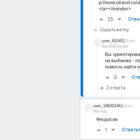
p://www.otravel.ru/
</a></noindex>
25
Отве
Скрыть ветку
user_652451
11лет
Высший разум
Вы ориентировал
на выбжеже - по
помогло найти о
0
Отв
2 ответа
user_186002461
11лет
Мастер
Феодосия
1
Ответи