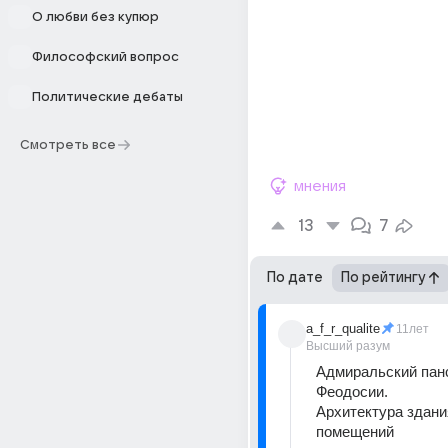
О любви без купюр
Философский вопрос
Политические дебаты
Смотреть все
мнения
13
7
По дате
По рейтингу
a_f_r_qualite
11лет
Высший разум
Адмиральский панс
Феодосии.
Архитектура здания
помещений