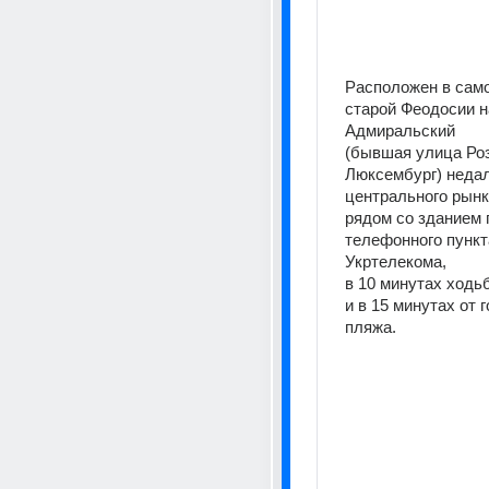
Расположен в само
старой Феодосии н
Адмиральский
(бывшая улица Роз
Люксембург) недал
центрального рынк
рядом со зданием п
телефонного пункта
Укртелекома,
в 10 минутах ходьб
и в 15 минутах от г
пляжа.