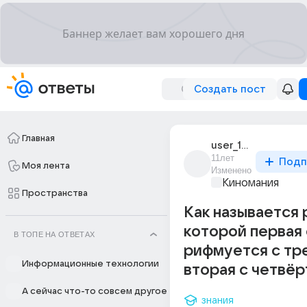
Создать пост
Главная
user_184421803
11лет
Подп
Моя лента
Изменено
Киномания
Пространства
Как называется 
которой первая
В ТОПЕ НА ОТВЕТАХ
рифмуется с тр
Информационные технологии
вторая с четвёр
А сейчас что-то совсем другое
знания