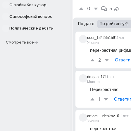
О любви без купюр
0
5
Философский вопрос
По дате
По рейтингу
Политические дебаты
user_184285159
11лет
Смотреть все
Ученик
перекрестная рифм
2
Ответи
drugan_17
11лет
Мастер
Перекрестная
1
Ответи
artiom_iudenkov_6
11лет
Ученик
перекрестная