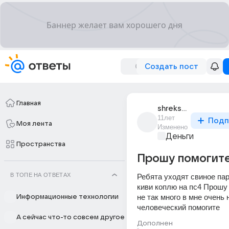
Создать пост
Главная
shreksalo123
11лет
Подп
Моя лента
Изменено
Деньги
Пространства
Прошу помогит
В ТОПЕ НА ОТВЕТАХ
Ребята уходят свиное пар
киви коплю на пс4 Прошу 
не так много в мне очень 
Информационные технологии
человеческий помогите
А сейчас что-то совсем другое
Дополнен