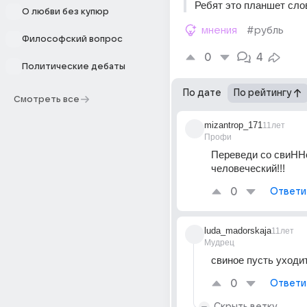
Ребят это планшет слов
О любви без купюр
мнения
#рубль
Философский вопрос
0
4
Политические дебаты
По дате
По рейтингу
Смотреть все
mizantrop_171
11лет
Профи
Переведи со свиННо
человеческий!!!
0
Ответи
luda_madorskaja
11лет
Мудрец
свиное пусть уходи
0
Ответи
Скрыть ветку