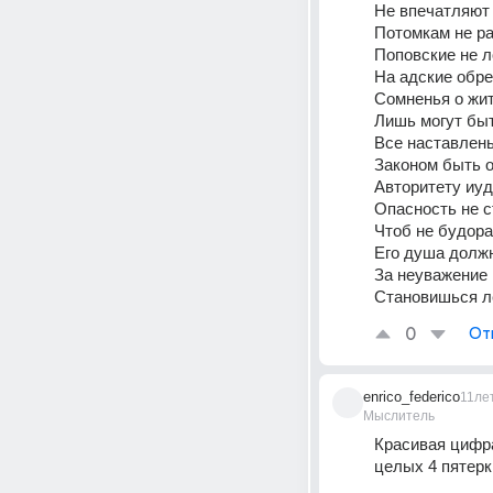
Не впечатляют
Потомкам не ра
Поповские не 
На адские обре
Сомненья о жи
Лишь могут быт
Все наставлень
Законом быть 
Авторитету иу
Опасность не 
Чтоб не будора
Его душа должн
За неуважение
Становишься ле
0
От
enrico_federico
11ле
Мыслитель
Красивая цифра
целых 4 пятерк