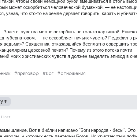
я такой, чтобы своей немощной рукой вмешиваться в столь высо
орый может оскорбиться человеческой бумажкой, — не настоящий
, узнав, что кто-то на земле дерзает говорить, карать и убивать 
. Знаете, чувства можно оскорбить не только картинкой. Епископ
ед губернатором, — не оскорбляет ничьих чувств? Педофил в ря
 ведьма»? Священник, отказавшийся бесплатно совершить тре
канцеляризм церковной печати? Почему из этого потока почти 
ний моих христианских чувств я должен выделять эпизод в оче
нник
#приговор
#бог
#отношения
гу
11лет
змышление. Вот в библии написано "Боги народов - бесы". Это 
е народы, у которых есть пантеоны Богов. Но христанутым пофиг