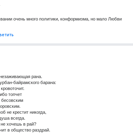
т
вании очень много политики, конформизма, но мало Любви
ветить
 незаживающая рана.
курбан-байрамского барана:
 кровоточит.
либо топчет
 бесовским
оровским.
об не крестит никогда, 
душа всегда.
не хочешь в рай?
ит в общество раздрай.