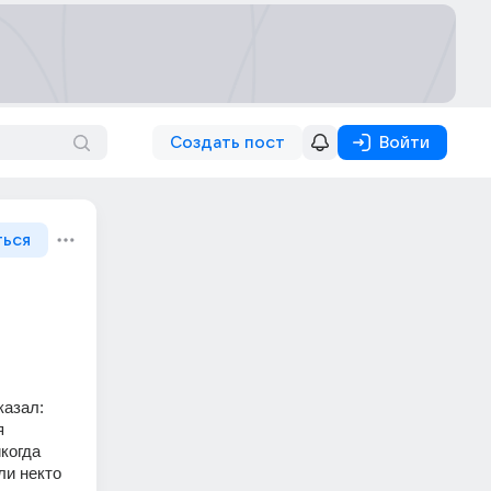
Создать пост
Войти
ться
азал: 
 
когда 
и некто 