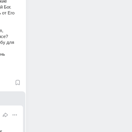
кие 
 Бог. 
от Его 
, 
се? 
бу для 
нь 
...