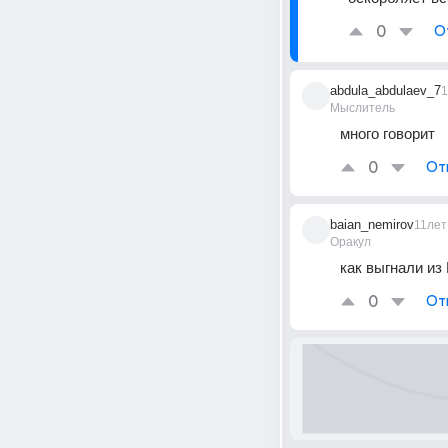
0
О
abdula_abdulaev_7
1
Мыслитель
много говорит
0
От
baian_nemirov
11лет
Оракул
как выгнали и
0
От