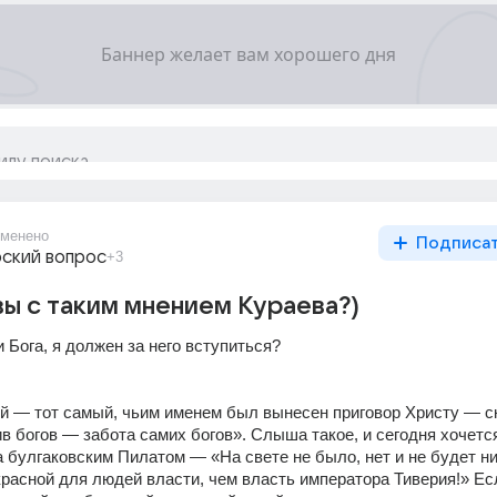
менено
Подписа
ский вопрос
+3
вы с таким мнением Кураева?)
 Бога, я должен за него вступиться?
 — тот самый, чьим именем был вынесен приговор Христу — ск
в богов — забота самих богов». Слыша такое, и сегодня хочется
 булгаковским Пилатом — «На свете не было, нет и не будет ни
красной для людей власти, чем власть императора Тиверия!» Есл