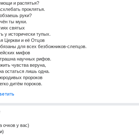
 мощи и распятья?
схлебать проклятья.
лобзаешь руки?
чён ты муки.
тиях святых
ь у исторически тупых.
я Церкви и её Отцов
обязаны для всех безбожников-слепцов.
дейских мифов
страшна научных рифов.
жить чувства веруна, 
а остаться лишь одна.
 юродивых пророков
гко дитём пороков.
ветить
т
 очков у вас)
и)