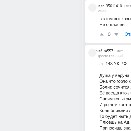
user_35611410
11ле
Гений
в этом высказы
Не согласен.
0
От
vef_m557
11лет
Просветленный
ст. 148 УК РФ
Душа у веруна
Она что горло 
Болит, сочится,
Её всегда кто-
Своим копытом
И рылом хает в
Коль ближний л
То будет ныть 
Плюёшь на Ад, 
Приносишь знач