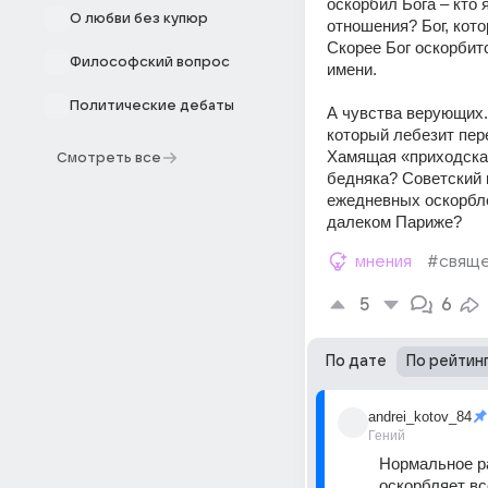
оскорбил Бога – кто 
О любви без купюр
отношения? Бог, кот
Скорее Бог оскорбится
Философский вопрос
имени.
Политические дебаты
А чувства верующих..
который лебезит пер
Хамящая «приходская
Смотреть все
бедняка? Советский 
ежедневных оскорбле
далеком Париже?
мнения
#свяще
5
6
По дате
По рейтин
andrei_kotov_84
Гений
Нормальное ра
оскорбляет вс