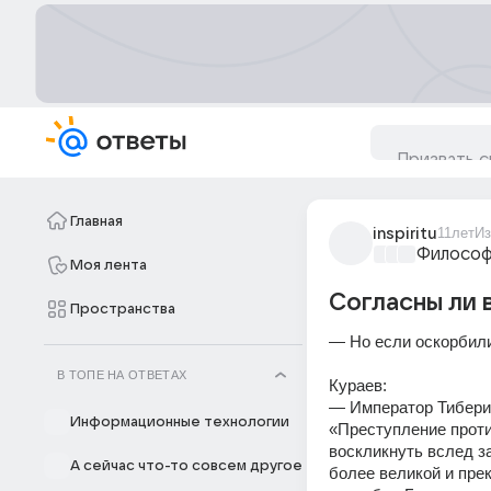
Главная
inspiritu
11лет
Из
Философ
Моя лента
Согласны ли 
Пространства
— Но если оскорбили
В ТОПЕ НА ОТВЕТАХ
Кураев:
— Император Тиберий
Информационные технологии
«Преступление проти
воскликнуть вслед за
А сейчас что-то совсем другое
более великой и пре