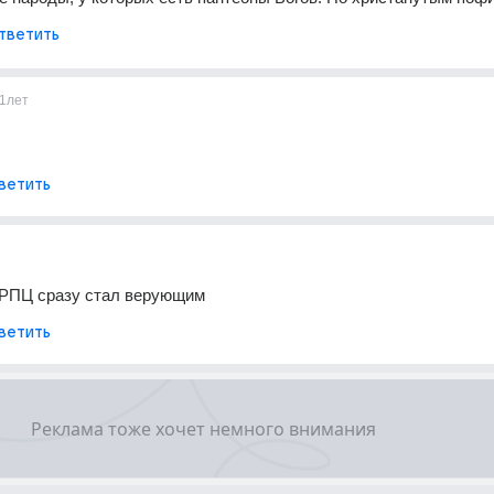
тветить
1лет
ветить
з РПЦ сразу стал верующим
ветить