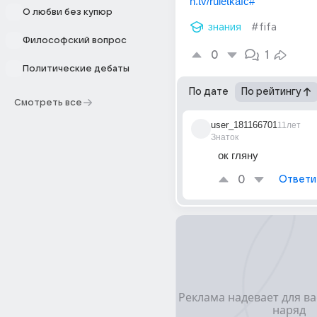
h.tv/ruletkafc#
О любви без купюр
знания
#fifa
Философский вопрос
0
1
Политические дебаты
По дате
По рейтингу
Смотреть все
user_181166701
11лет
Знаток
ок гляну
0
Ответи