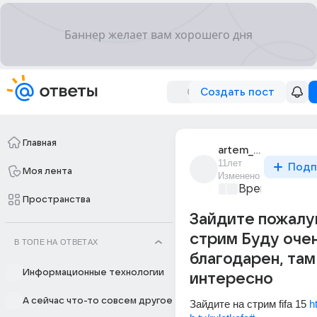
Создать пост
Главная
artem_lololoev
11лет
Подп
Моя лента
Изменено
Время игр
+1
Пространства
Зайдите пожалу
стрим Буду оче
В ТОПЕ НА ОТВЕТАХ
благодарен, там
Информационные технологии
интересно
А сейчас что-то совсем другое
Зайдите на стрим fifa 15 
h