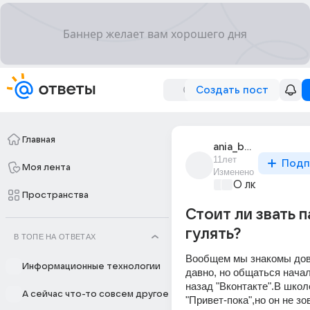
Создать пост
Главная
ania_bykhovets_3
11лет
Подп
Моя лента
Изменено
О любви без 
Пространства
Стоит ли звать 
гулять?
В ТОПЕ НА ОТВЕТАХ
Вообщем мы знакомы дово
Информационные технологии
давно, но общаться начал
назад "Вконтакте".В школ
А сейчас что-то совсем другое
"Привет-пока",но он не зо