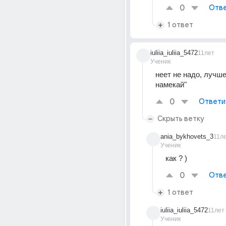
0
Отве
1 ответ
iuliia_iuliia_5472
11лет
Ученик
неет не надо, лучше 
намекай"
0
Ответи
Скрыть ветку
ania_bykhovets_3
11л
Ученик
как ? )
0
Отве
1 ответ
iuliia_iuliia_5472
11лет
Ученик