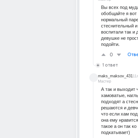
Вы всех под муда
обобщайте я вот 
нормальный паре
стеснительный и 
воспитали так и д
девушке не прост
подойти.
0
Отве
1 ответ
maks_maksov_431
11
Мастер
А так и выходит ч
хамоватые, наглы
подходят а стесн
решаются и девч
что если хам под
она ему нравится
такое а он так ко 
подкатывает)