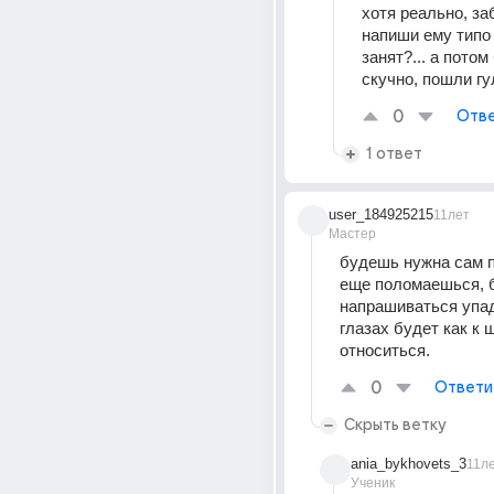
хотя реально, заб
напиши ему типо 
занят?... а потом
скучно, пошли гу
0
Отве
1 ответ
user_184925215
11лет
Мастер
будешь нужна сам п
еще поломаешься, 
напрашиваться упад
глазах будет как к 
относиться.
0
Ответи
Скрыть ветку
ania_bykhovets_3
11л
Ученик