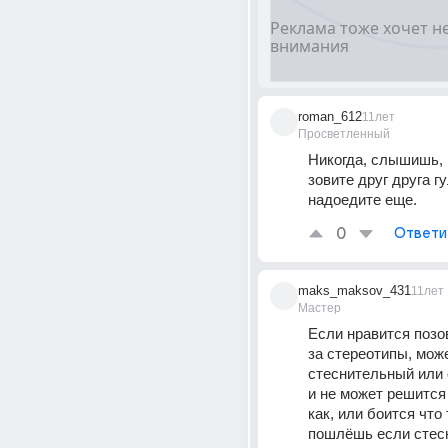
roman_612
11лет
Просветленный
Никогда, слышишь, н
зовите друг друга гу
надоедите еще.
0
Ответи
maks_maksov_431
11лет
Мастер
Если нравится позов
за стереотипы, може
стеснительный или о
и не может решится 
как, или боится что 
пошлёшь если стес