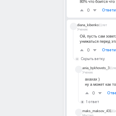
80% что боится что
0
Ответи
diana_kibenko
11лет
Ученик
Ой, пусть сам зовет.
унижаться перед э
0
Ответи
Скрыть ветку
ania_bykhovets_3
11л
Ученик
ахахах )
ну а может как т
0
Отве
1 ответ
maks_maksov_431
11
Мастер