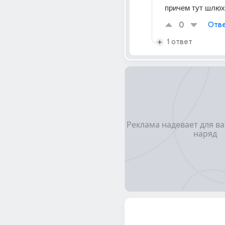
причем тут шлюх
0
Отве
1 ответ