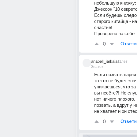
небольшую книжку: 
Джексон "10 секрет
Если будешь следов
старого китайца - н
счастье!
Проверено на себе
0
Ответи
anabell_iarkaia
11лет
Знаток
Если позвать парня 
то это не будет знач
унижаешься, что за 
вы несёте?! Не слуш
нет ничего плохого,
позвать, а вдруг у н
не хватает и он сте
0
Ответи