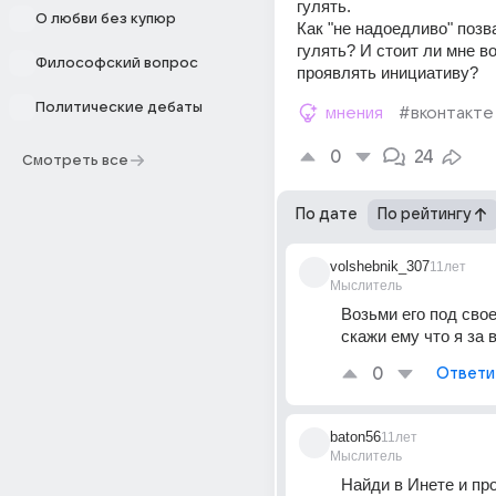
гулять.
О любви без купюр
Как "не надоедливо" позва
гулять? И стоит ли мне в
Философский вопрос
проявлять инициативу?
Политические дебаты
мнения
#вконтакте
0
24
Смотреть все
По дате
По рейтингу
volshebnik_307
11лет
Мыслитель
Возьми его под свое
скажи ему что я за 
0
Ответи
baton56
11лет
Мыслитель
Найди в Инете и про