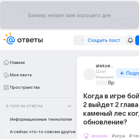
Создать пост
Главная
aleksei_genadev_8
11лет
Подп
Моя лента
Изменено
Время игр
+2
Пространства
Когда в игре бо
2 выйдет 2 глава
В ТОПЕ НА ОТВЕТАХ
каменый лес ког
Информационные технологии
обновление?
А сейчас что-то совсем другое
мнения
#игра
#те