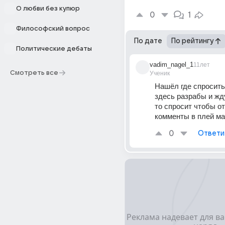
О любви без купюр
0
1
Философский вопрос
По дате
По рейтингу
Политические дебаты
vadim_nagel_1
11лет
Смотреть все
Ученик
Нашёл где спросить,
здесь разрабы и жду
то спросит чтобы от
комменты в плей ма
0
Ответи