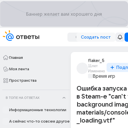
Создать пост
Главная
flaker_5
11лет
Подп
Моя лента
Изменено
Время игр
Пространства
Ошибка запуска
в Steam-e "can't 
В ТОПЕ НА ОТВЕТАХ
background ima
Информационные технологии
materials/consol
_loading.vtf"
А сейчас что-то совсем другое