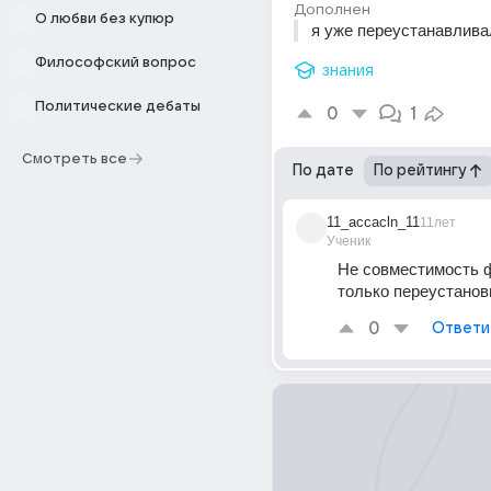
Дополнен
О любви без купюр
я уже переустанавлива
Философский вопрос
знания
Политические дебаты
0
1
Смотреть все
По дате
По рейтингу
11_accacln_11
11лет
Ученик
Не совместимость ф
только переустанов
0
Ответи