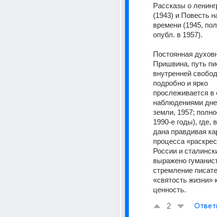
Рассказы о ленинг
(1943) и Повесть н
времени (1945, пол
опубл. в 1957).
Постоянная духовн
Пришвина, путь пис
внутренней свобод
подробно и ярко 
прослеживается в е
наблюдениями днев
земли, 1957; полно
1990-е годы), где, в
дана правдивая кар
процесса «раскрес
России и сталински
выражено гуманист
стремление писате
«святость жизни» 
ценность.
2
Ответ