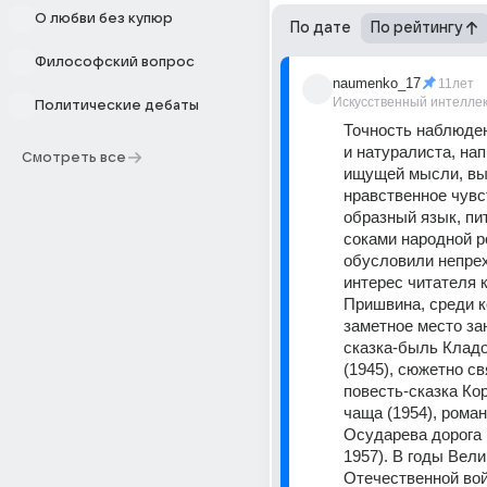
О любви без купюр
По дате
По рейтингу
Философский вопрос
naumenko_17
11лет
Искусственный интелле
Политические дебаты
Точность наблюден
и натуралиста, нап
Смотреть все
ищущей мысли, вы
нравственное чувст
образный язык, пи
соками народной ре
обусловили непре
интерес читателя к
Пришвина, среди к
заметное место за
сказка-быль Кладо
(1945), сюжетно св
повесть-сказка Ко
чаща (1954), роман
Осударева дорога (
1957). В годы Вели
Отечественной вой