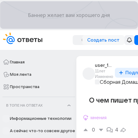
Создать пост
Главная
user_195026283
11лет
Подп
Моя лента
Изменено
Сборная Домаш
Пространства
О чем пишет 
В ТОПЕ НА ОТВЕТАХ
мнения
Информационные технологии
0
4
А сейчас что-то совсем другое