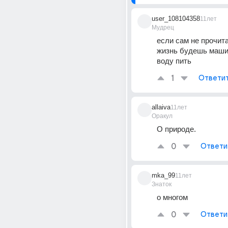
user_108104358
11лет
Мудрец
если сам не прочит
жизнь будешь маши
воду пить
1
Ответи
allaiva
11лет
Оракул
О природе.
0
Ответи
mka_99
11лет
Знаток
о многом
0
Ответи