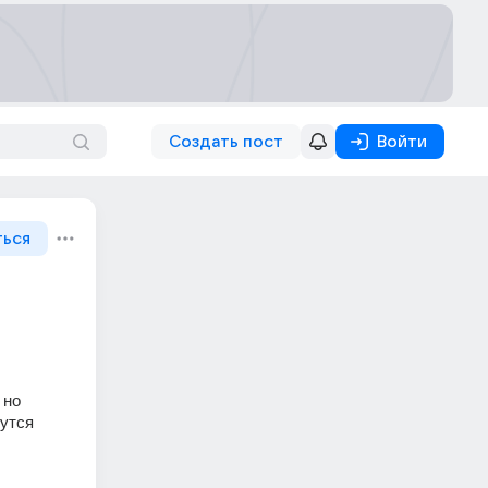
Создать пост
Войти
ться
но 
нутся