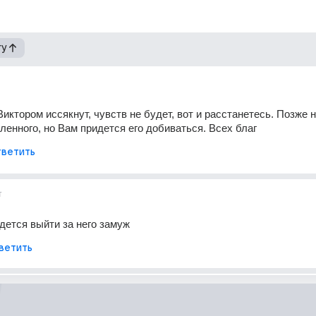
гу
иктором иссякнут, чувств не будет, вот и расстанетесь. Позже н
ленного, но Вам придется его добиваться. Всех благ
ветить
т
идется выйти за него замуж
ветить