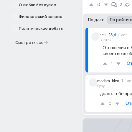
0
2
О любви без купюр
Философский вопрос
По дате
По рейтин
Политические дебаты
selli_28
11лет
Знаток
Смотреть все
Отношения с В
своего возлюб
1
От
madam_bleo_1
11ле
Гуру
долго. тебе пр
0
От