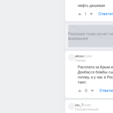
нефть дешевая
1
Ответи
ekosv
11лет
Ученик
Расплата за Крым и
Донбассе бомбы сы
голову, а у нас в Ро
тают.
0
Ответи
ioo_7
11лет
Просветленный