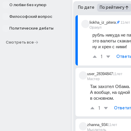
О любви без купюр
По дате
По рейтингу
Философский вопрос
liokha_iz_pitera
11лет
Оракул
Политические дебаты
рубль никуда не п
это валюты скака
Смотреть все
ну и хрен с ними!
1
Ответ
user_28394847
11лет
Мастер
Так захотел Обама.
А вообще, на одной
в основном.
1
Ответи
zhanna_934
11лет
Мыслитель