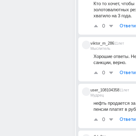
Кто то хочет, чтобы 
золотовалютных рез
хватило на 3 года.
0
Ответи
viktor_m_286
11лет
Мыслитель
Хорошие ответы. Не
санкции, верно.
0
Ответи
user_108104358
11лет
Мудрец
нефть продается за
пенсии платят в ру
0
Ответи