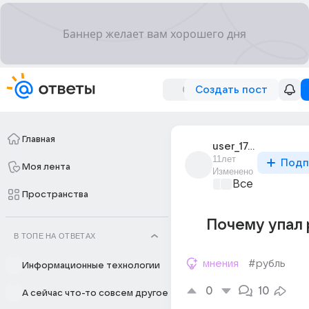
Создать пост
Главная
user_174328610
11лет
Подп
Моя лента
Изменено
Все про бизн
Пространства
Почему упал 
В ТОПЕ НА ОТВЕТАХ
мнения
#рубль
Информационные технологии
0
10
А сейчас что-то совсем другое