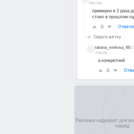
Мастер
примерно в 2 раза д
стоил в прошлом го
0
Ответи
Скрыть ветку
tatiana_minkova_48
11
Ученик
а конкретней
0
Отве