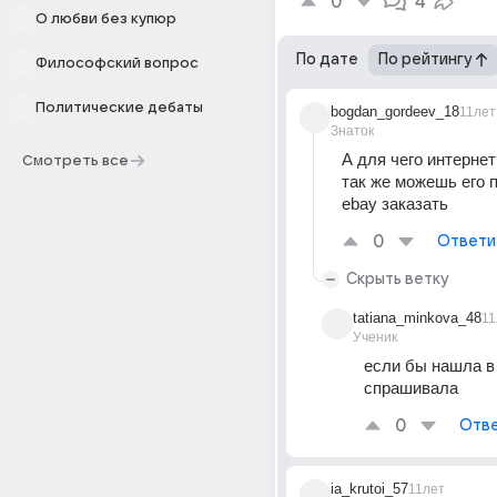
0
4
О любви без купюр
По дате
По рейтингу
Философский вопрос
Политические дебаты
bogdan_gordeev_18
11лет
Знаток
А для чего интернет
Смотреть все
так же можешь его п
ebay заказать
0
Ответи
Скрыть ветку
tatiana_minkova_48
11
Ученик
если бы нашла в 
спрашивала
0
Отве
ia_krutoi_57
11лет