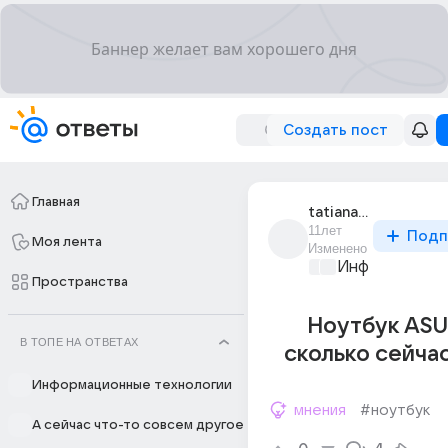
Создать пост
Главная
tatiana_minkova_48
11лет
Подп
Моя лента
Изменено
Информационн
Пространства
Ноутбук ASU
В ТОПЕ НА ОТВЕТАХ
сколько сейча
Информационные технологии
мнения
#ноутбук
А сейчас что-то совсем другое